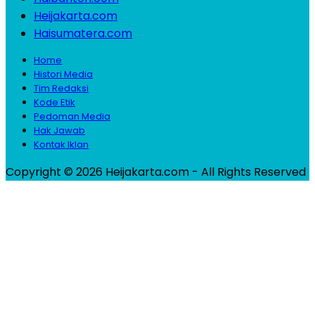
Heijakarta.com
Haisumatera.com
Home
Histori Media
Tim Redaksi
Kode Etik
Pedoman Media
Hak Jawab
Kontak Iklan
Copyright © 2026 Heijakarta.com - All Rights Reserved