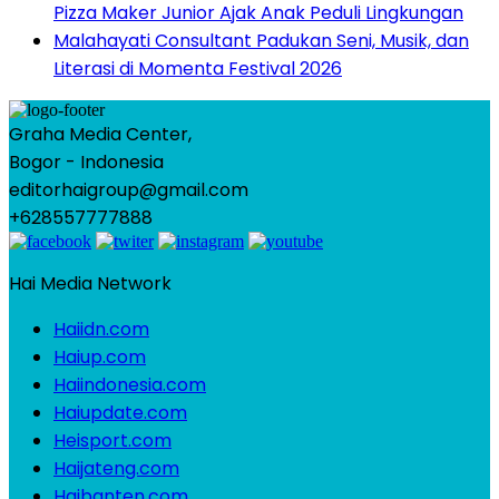
Pizza Maker Junior Ajak Anak Peduli Lingkungan
Malahayati Consultant Padukan Seni, Musik, dan
Literasi di Momenta Festival 2026
Graha Media Center,
Bogor - Indonesia
editorhaigroup@gmail.com
+628557777888
Hai Media Network
Haiidn.com
Haiup.com
Haiindonesia.com
Haiupdate.com
Heisport.com
Haijateng.com
Haibanten.com