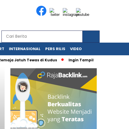
RT
INTERNASIONAL
PERS RILIS
VIDEO
 Jatuh Tewas di Kudus
Ingin Tampil di Media Ekonomi dan Bi
Headline