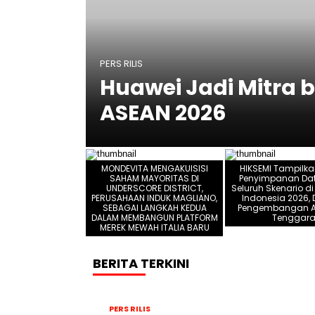
Data
nesia
PERS RILIS
Huawei Jadi Mitra 
ASEAN 2026
MONDEVITA MENGAKUISISI
HIKSEMI Tampilka
SAHAM MAYORITAS DI
Penyimpanan Dat
UNDERSCORE DISTRICT,
Seluruh Skenario di
PERUSAHAAN INDUK MAGLIANO,
Indonesia 2026,
SEBAGAI LANGKAH KEDUA
Pengembangan AI
DALAM MEMBANGUN PLATFORM
Tenggar
MEREK MEWAH ITALIA BARU
BERITA TERKINI
PERS RILIS