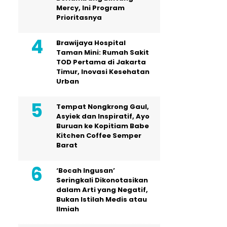
Mercy, Ini Program
Prioritasnya
Brawijaya Hospital
Taman Mini: Rumah Sakit
TOD Pertama di Jakarta
Timur, Inovasi Kesehatan
Urban
Tempat Nongkrong Gaul,
Asyiek dan Inspiratif, Ayo
Buruan ke Kopitiam Babe
Kitchen Coffee Semper
Barat
‘Bocah Ingusan’
Seringkali Dikonotasikan
dalam Arti yang Negatif,
Bukan Istilah Medis atau
Ilmiah