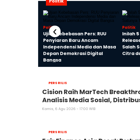
Politik
‹
Politik
Politik
o Ungkap Alasan
Ujian Kebebasan Pers: RUU
Inilah 
 Tjahaja
Penyiaran Baru Ancam
Releas
Ahok Jadi Calon
Independensi Media dan Masa
Salah 
rta
Depan Demokrasi Digital
Citra d
Bangsa
PERS RILIS
Cision Raih MarTech Breakth
Analisis Media Sosial, Distribu
Kamis, 6 Agu 2026 - 17:00 WIB
PERS RILIS