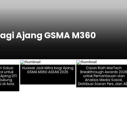
bagi Ajang GSMA M360
n Solusi
Huawei Jadi Mitra bagi Ajang
Cision Raih MarTech
a untuk
GSMA M360 ASEAN 2026
Breakthrough Awards 202
 Ajang DTI
untuk Pemantauan dan
 Dukung
Analisis Media Sosial,
 di Asia
Distribusi Siaran Pers, dan A
a