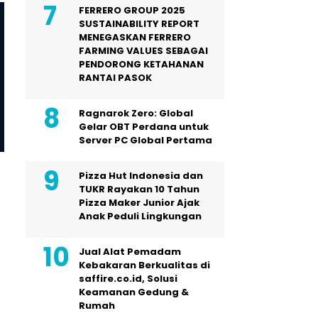
FERRERO GROUP 2025
SUSTAINABILITY REPORT
MENEGASKAN FERRERO
FARMING VALUES SEBAGAI
Politik
Politik
PENDORONG KETAHANAN
Pesan ke Para Caleg dan
Pasangan Pramono Anun
RANTAI PASOK
Cakada Gagal Terpilih,
Rano Karno Sementara 
Presiden Prabowo Subianto:
di Versi Quick Count dal
Ragnarok Zero: Global
Jangan Menyerah, Jatuh Biasa
Pilkada DKI Jakarta
Gelar OBT Perdana untuk
Server PC Global Pertama
Pizza Hut Indonesia dan
TUKR Rayakan 10 Tahun
Pizza Maker Junior Ajak
Anak Peduli Lingkungan
Jual Alat Pemadam
Kebakaran Berkualitas di
saffire.co.id, Solusi
Keamanan Gedung &
Rumah