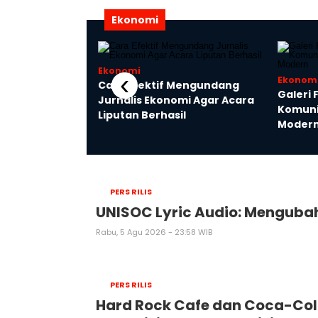
Ekonomi
Ekonomi
‹
Ekonom
Cara Efektif Mengundang
n Perjalanan
Galeri 
Jurnalis Ekonomi Agar Acara
ri Mulyani ke AS,
Komuni
Liputan Berhasil
 Presiden
Moder
nto
PERS RILIS
UNISOC Lyric Audio: Mengub
Rabu, 5 Agu 2026 - 23:58 WIB
PERS RILIS
Hard Rock Cafe dan Coca-Col