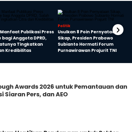
›
Politik
5 Manfaat Publikasi Press
Usulkan 8 Poin Pernyataan
e bagi Anggota DPRD,
Sikap, Presiden Prabowo
Satunya Tingkatkan
Subianto Hormati Forum
an Kredibilitas
Purnawirawan Prajurit TNI
rough Awards 2026 untuk Pemantauan dan
si Siaran Pers, dan AEO