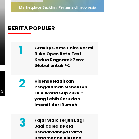
PERS RILIS
Cision Raih MarTech Brea
BERITA POPULER
untuk Pemantauan dan Ana
Distribusi Siaran Pers, da
Gravity Game Unite Resmi
Buka Open Beta Test
Kedua Ragnarok Zero:
Global untuk PC
6
Hisense Hadirkan
Pengalaman Menonton
EO
FIFA World Cup 2026™
yang Lebih Seru dan
Imersif dari Rumah
Fajar Sidik Terjun Lagi
Jadi Caleg DPR RI
Kendaraannya Partai
Berlambang Bintang