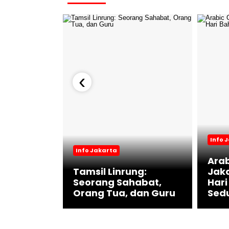
‹
ng
asi,
Info 
Info Jakarta
sai
Arab
an Deras
Tamsil Linrung:
Jak
h Sungai
Seorang Sahabat,
Hari
Orang Tua, dan Guru
Sed