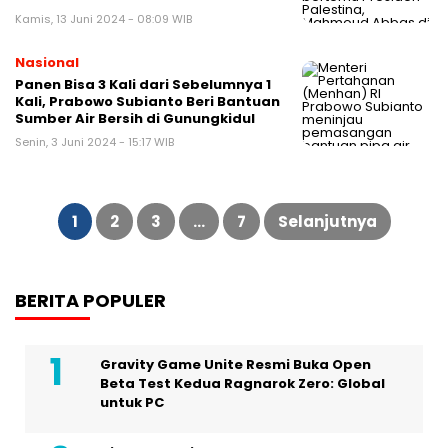
Kamis, 13 Juni 2024 - 08:09 WIB
Nasional
Panen Bisa 3 Kali dari Sebelumnya 1
Kali, Prabowo Subianto Beri Bantuan
Sumber Air Bersih di Gunungkidul
Senin, 3 Juni 2024 - 15:17 WIB
Paginasi
pos
1
2
3
…
7
Selanjutnya
BERITA POPULER
Gravity Game Unite Resmi Buka Open
Beta Test Kedua Ragnarok Zero: Global
untuk PC