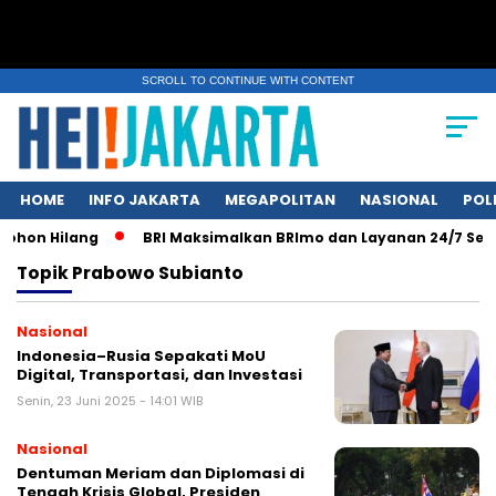
SCROLL TO CONTINUE WITH CONTENT
HOME
INFO JAKARTA
MEGAPOLITAN
NASIONAL
POL
on Hilang
BRI Maksimalkan BRImo dan Layanan 24/7 Selama 
Topik
Prabowo Subianto
Nasional
Indonesia–Rusia Sepakati MoU
Digital, Transportasi, dan Investasi
Senin, 23 Juni 2025 - 14:01 WIB
Nasional
Dentuman Meriam dan Diplomasi di
Tengah Krisis Global, Presiden