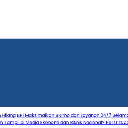
 Hilang
BRI Maksimalkan BRImo dan Layanan 24/7 Selama 
in Tampil di Media Ekonomi dan Bisnis Nasional? Persrilis