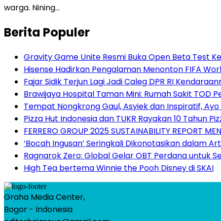
warga. Nining…
Berita Populer
Gravity Game Unite Resmi Buka Open Beta Test Ke
Hisense Hadirkan Pengalaman Menonton FIFA World
Fajar Sidik Terjun Lagi Jadi Caleg DPR RI Kendaraa
Brawijaya Hospital Taman Mini: Rumah Sakit TOD P
Tempat Nongkrong Gaul, Asyiek dan Inspiratif, Ay
Pizza Hut Indonesia dan TUKR Rayakan 10 Tahun Piz
FERRERO GROUP 2025 SUSTAINABILITY REPORT M
‘Bocah Ingusan’ Seringkali Dikonotasikan dalam Arti
Ragnarok Zero: Global Gelar OBT Perdana untuk S
High Tea bertema Winnie the Pooh Disney di SKAI
Graha Media Center,
Bogor - Indonesia