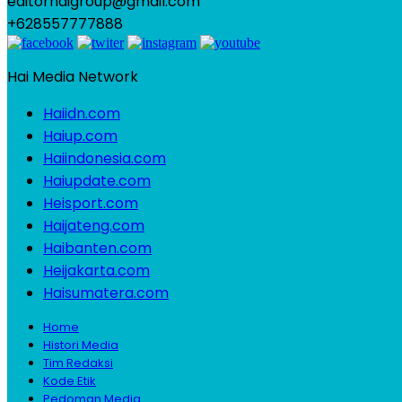
editorhaigroup@gmail.com
+628557777888
Hai Media Network
Haiidn.com
Haiup.com
Haiindonesia.com
Haiupdate.com
Heisport.com
Haijateng.com
Haibanten.com
Heijakarta.com
Haisumatera.com
Home
Histori Media
Tim Redaksi
Kode Etik
Pedoman Media