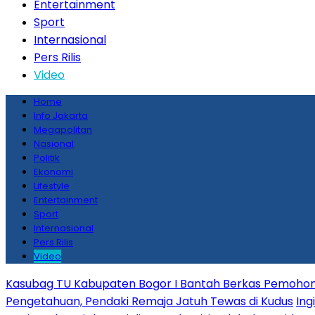
Entertainment
Sport
Internasional
Pers Rilis
Video
Home
Info Jakarta
Megapolitan
Nasional
Politik
Ekonomi
Lifestyle
Entertainment
Sport
Internasional
Pers Rilis
Video
Kasubag TU Kabupaten Bogor I Bantah Berkas Pemohon
Pengetahuan, Pendaki Remaja Jatuh Tewas di Kudus
Ing