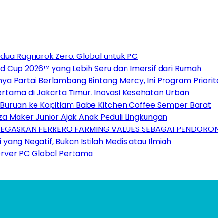
dua Ragnarok Zero: Global untuk PC
 Cup 2026™ yang Lebih Seru dan Imersif dari Rumah
nnya Partai Berlambang Bintang Mercy, Ini Program Priori
ertama di Jakarta Timur, Inovasi Kesehatan Urban
o Buruan ke Kopitiam Babe Kitchen Coffee Semper Barat
za Maker Junior Ajak Anak Peduli Lingkungan
ENEGASKAN FERRERO FARMING VALUES SEBAGAI PENDORO
 yang Negatif, Bukan Istilah Medis atau Ilmiah
erver PC Global Pertama