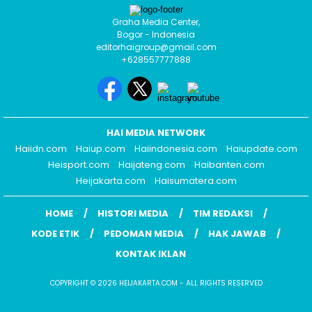
Graha Media Center,
Bogor - Indonesia
editorhaigroup@gmail.com
+628557777888
HAI MEDIA NETWORK
Haiidn.com
Haiup.com
Haiindonesia.com
Haiupdate.com
Heisport.com
Haijateng.com
Haibanten.com
Heijakarta.com
Haisumatera.com
HOME
HISTORI MEDIA
TIM REDAKSI
KODE ETIK
PEDOMAN MEDIA
HAK JAWAB
KONTAK IKLAN
COPYRIGHT © 2026 HEIJAKARTA.COM - ALL RIGHTS RESERVED