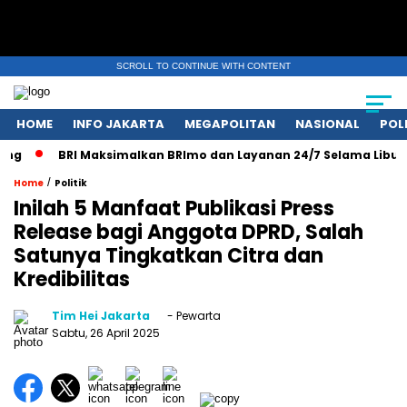
SCROLL TO CONTINUE WITH CONTENT
HOME
INFO JAKARTA
MEGAPOLITAN
NASIONAL
POL
BRI Maksimalkan BRImo dan Layanan 24/7 Selama Libur Nasi
/
Home
Politik
Inilah 5 Manfaat Publikasi Press
Release bagi Anggota DPRD, Salah
Satunya Tingkatkan Citra dan
Kredibilitas
Tim Hei Jakarta
- Pewarta
Sabtu, 26 April 2025