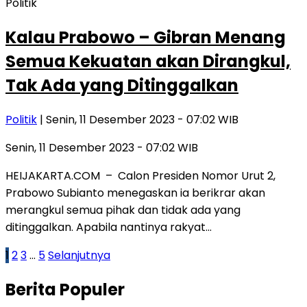
Politik
Kalau Prabowo – Gibran Menang
Semua Kekuatan akan Dirangkul,
Tak Ada yang Ditinggalkan
Politik
| Senin, 11 Desember 2023 - 07:02 WIB
Senin, 11 Desember 2023 - 07:02 WIB
HEIJAKARTA.COM – Calon Presiden Nomor Urut 2,
Prabowo Subianto menegaskan ia berikrar akan
merangkul semua pihak dan tidak ada yang
ditinggalkan. Apabila nantinya rakyat…
Paginasi
1
2
3
…
5
Selanjutnya
pos
Berita Populer