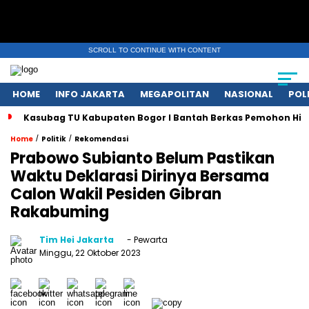
SCROLL TO CONTINUE WITH CONTENT
HOME
INFO JAKARTA
MEGAPOLITAN
NASIONAL
POL
Kasubag TU Kabupaten Bogor I Bantah Berkas Pemohon Hil
/
/
Home
Politik
Rekomendasi
Prabowo Subianto Belum Pastikan
Waktu Deklarasi Dirinya Bersama
Calon Wakil Pesiden Gibran
Rakabuming
Tim Hei Jakarta
- Pewarta
Minggu, 22 Oktober 2023