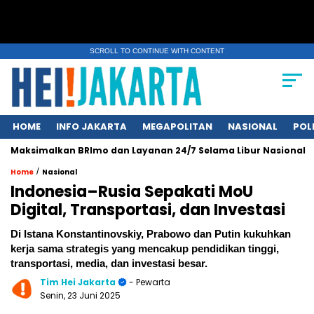
SCROLL TO CONTINUE WITH CONTENT
HOME
INFO JAKARTA
MEGAPOLITAN
NASIONAL
POL
imalkan BRImo dan Layanan 24/7 Selama Libur Nasional 1 Muhar
/
Home
Nasional
Indonesia–Rusia Sepakati MoU
Digital, Transportasi, dan Investasi
Di Istana Konstantinovskiy, Prabowo dan Putin kukuhkan
kerja sama strategis yang mencakup pendidikan tinggi,
transportasi, media, dan investasi besar.
Tim Hei Jakarta
- Pewarta
Senin, 23 Juni 2025