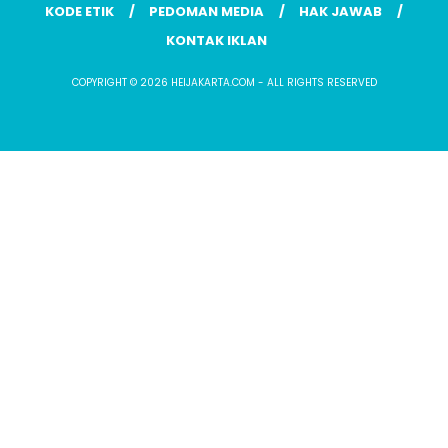
KODE ETIK
PEDOMAN MEDIA
HAK JAWAB
KONTAK IKLAN
COPYRIGHT © 2026 HEIJAKARTA.COM - ALL RIGHTS RESERVED