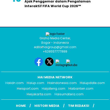
Ajak Penggemar dalam Pengalaman
Interaktif FIFA World Cup 2026™
Graha Media Center,
Bogor - Indonesia
editorhaigroup@gmail.com
+628557777888
HAI MEDIA NETWORK
Haiidn.com
Haiup.com
Haiindonesia.com
Haiupdate.com
Heisport.com
Haijateng.com
Haibanten.com
Heijakarta.com
Haisumatera.com
HOME
HISTORI MEDIA
TIM REDAKSI