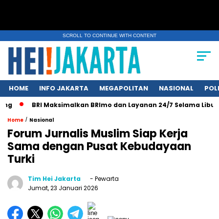
SCROLL TO CONTINUE WITH CONTENT
HOME
INFO JAKARTA
MEGAPOLITAN
NASIONAL
POL
g
BRI Maksimalkan BRImo dan Layanan 24/7 Selama Libur Nas
/
Home
Nasional
Forum Jurnalis Muslim Siap Kerja
Sama dengan Pusat Kebudayaan
Turki
Tim Hei Jakarta
- Pewarta
Jumat, 23 Januari 2026