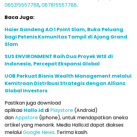
085315557788
,
087815557788
.
Baca Juga:
Haier Gandeng AO 1 Point Slam, Buka Peluang
bagi Petenis Komunitas Tampil di Ajang Grand
Slam
SUS ENVIRONMENT Raih Dua Proyek WtE di
Indonesia, Percepat Ekspansi Global
UOB Perkuat Bisnis Wealth Management melalui
Kemitraan Distribusi Strategis dengan Allianz
Global Investors
Pastikan juga download
aplikasi
Hallo.id
di
Playstore
(Android)
dan
Appstore
(iphone), untuk mendapatkan aneka
artikel yang menarik. Media Hallo.id dapat diakses
melalui
Google News
. Terima kasih.