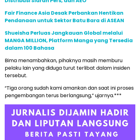
Distribusi Siaran Pers, dan AEO
Fair Finance Asia Desak Perbankan Hentikan
Pendanaan untuk Sektor Batu Bara di ASEAN
Shueisha Perluas Jangkauan Global melalui
MANGA MILLION, Platform Manga yang Tersedia
dalam 100 Bahasa
Bima menambahkan, pihaknya masih memburu
pelaku lain yang diduga turut terlibat dalam insiden
tersebut.
“Tiga orang sudah kami amankan dan saat ini proses
pengembangan terus berlangsung,” ujarnya.***