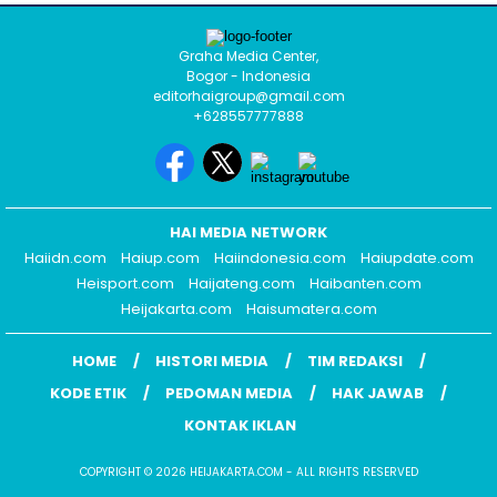
Graha Media Center,
Bogor - Indonesia
editorhaigroup@gmail.com
+628557777888
HAI MEDIA NETWORK
Haiidn.com
Haiup.com
Haiindonesia.com
Haiupdate.com
Heisport.com
Haijateng.com
Haibanten.com
Heijakarta.com
Haisumatera.com
HOME
HISTORI MEDIA
TIM REDAKSI
KODE ETIK
PEDOMAN MEDIA
HAK JAWAB
KONTAK IKLAN
COPYRIGHT © 2026 HEIJAKARTA.COM - ALL RIGHTS RESERVED