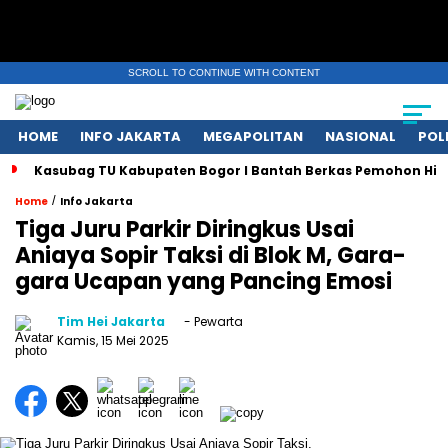
SCROLL TO CONTINUE WITH CONTENT
HOME
INFO JAKARTA
MEGAPOLITAN
NASIONAL
POL
Kasubag TU Kabupaten Bogor I Bantah Berkas Pemohon Hil
/
Home
Info Jakarta
Tiga Juru Parkir Diringkus Usai
Aniaya Sopir Taksi di Blok M, Gara-
gara Ucapan yang Pancing Emosi
Tim Hei Jakarta
- Pewarta
Kamis, 15 Mei 2025