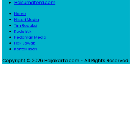
Haisumatera.com
Home
Histori Media
Tim Redaksi
Kode Etik
Pedoman Media
Hak Jawab
Kontak Iklan
Copyright © 2026 Heijakarta.com - All Rights Reserved