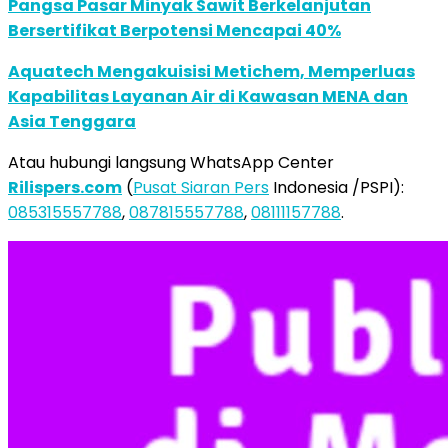
Pangsa Pasar Minyak Sawit Berkelanjutan
Bersertifikat Berpotensi Mencapai 40%
Aquatech Mengakuisisi Metichem, Memperluas
Kapabilitas Layanan Air di Kawasan MENA dan
Asia Tenggara
Atau hubungi langsung WhatsApp Center
Rilispers.com
(
Pusat Siaran Pers
Indonesia /PSPI):
085315557788
,
087815557788
,
08111157788
.