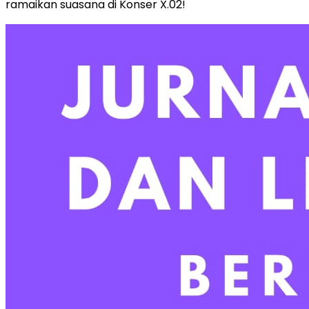
ramaikan suasana di Konser X.02!