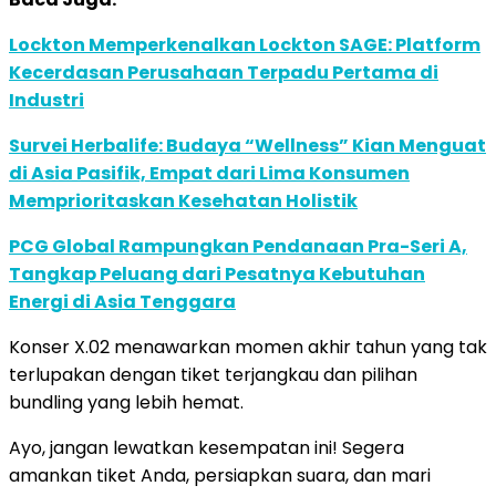
Lockton Memperkenalkan Lockton SAGE: Platform
Kecerdasan Perusahaan Terpadu Pertama di
Industri
Survei Herbalife: Budaya “Wellness” Kian Menguat
di Asia Pasifik, Empat dari Lima Konsumen
Memprioritaskan Kesehatan Holistik
PCG Global Rampungkan Pendanaan Pra-Seri A,
Tangkap Peluang dari Pesatnya Kebutuhan
Energi di Asia Tenggara
Konser X.02 menawarkan momen akhir tahun yang tak
terlupakan dengan tiket terjangkau dan pilihan
bundling yang lebih hemat.
Ayo, jangan lewatkan kesempatan ini! Segera
amankan tiket Anda, persiapkan suara, dan mari