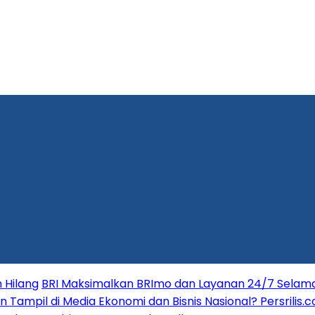
 Hilang
BRI Maksimalkan BRImo dan Layanan 24/7 Selama 
in Tampil di Media Ekonomi dan Bisnis Nasional? Persrilis