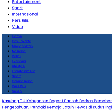
Entertainment
Sport
Internasional
Pers Rilis
Video
Home
Info Jakarta
Megapolitan
Nasional
Politik
Ekonomi
Lifestyle
Entertainment
Sport
Internasional
Pers Rilis
Video
Kasubag TU Kabupaten Bogor I Bantah Berkas Pemohon
Pengetahuan, Pendaki Remaja Jatuh Tewas di Kudus
Ing