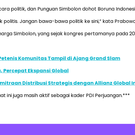
 politik, dan Punguan Simbolon dohot Boruna Indonesia j
tidak politis. Jangan bawa-bawa politik ke sini,” kata Pra
ga Simbolon, yang sejak kongres pertamanya pada 2007
 Petenis Komunitas Tampil di Ajang Grand Slam
, Percepat Ekspansi Global
traan Distribusi Strategis dengan Allianz Global I
t ini juga masih aktif sebagai kader PDI Perjuangan.***