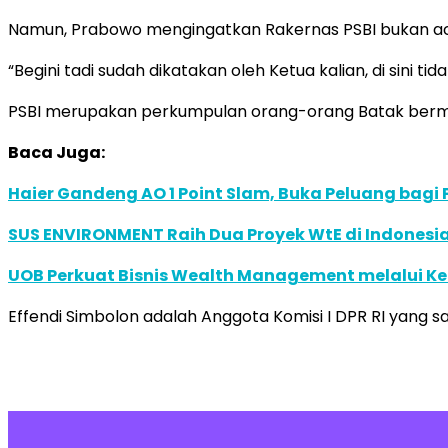
Namun, Prabowo mengingatkan Rakernas PSBI bukan acara
“Begini tadi sudah dikatakan oleh Ketua kalian, di sini 
PSBI merupakan perkumpulan orang-orang Batak bermar
Baca Juga:
Haier Gandeng AO 1 Point Slam, Buka Peluang bagi
SUS ENVIRONMENT Raih Dua Proyek WtE di Indonesia
UOB Perkuat Bisnis Wealth Management melalui Kemi
Effendi Simbolon adalah Anggota Komisi I DPR RI yang saa