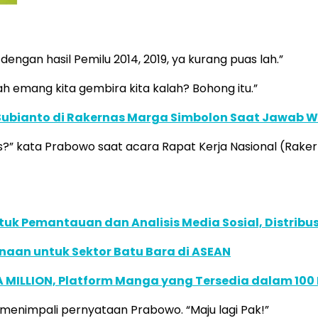
dengan hasil Pemilu 2014, 2019, ya kurang puas lah.”
h emang kita gembira kita kalah? Bohong itu.”
ubianto di Rakernas Marga Simbolon Saat Jawab Wa
rus?” kata Prabowo saat acara Rapat Kerja Nasional (Rak
k Pemantauan dan Analisis Media Sosial, Distribusi
naan untuk Sektor Batu Bara di ASEAN
 MILLION, Platform Manga yang Tersedia dalam 100
enimpali pernyataan Prabowo. “Maju lagi Pak!”