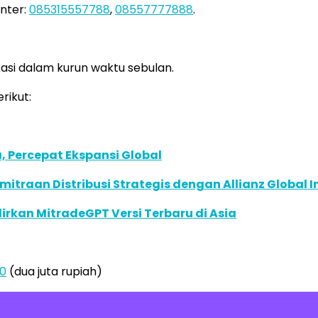
nter:
085315557788
,
08557777888
.
kasi dalam kurun waktu sebulan.
rikut:
, Percepat Ekspansi Global
traan Distribusi Strategis dengan Allianz Global I
dirkan MitradeGPT Versi Terbaru di Asia
00
(dua juta rupiah)