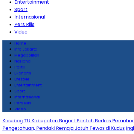
Entertainment
Sport
Internasional
Pers Rilis
Video
Home
Info Jakarta
Megapolitan
Nasional
Politik
Ekonomi
Lifestyle
Entertainment
Sport
Internasional
Pers Rilis
Video
Kasubag TU Kabupaten Bogor I Bantah Berkas Pemohon
Pengetahuan, Pendaki Remaja Jatuh Tewas di Kudus
Ing