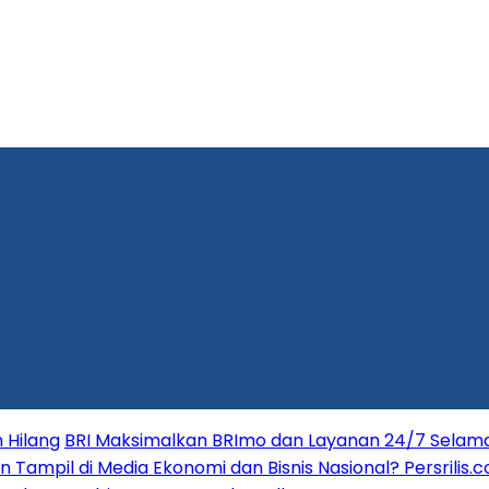
 Hilang
BRI Maksimalkan BRImo dan Layanan 24/7 Selama 
in Tampil di Media Ekonomi dan Bisnis Nasional? Persrilis