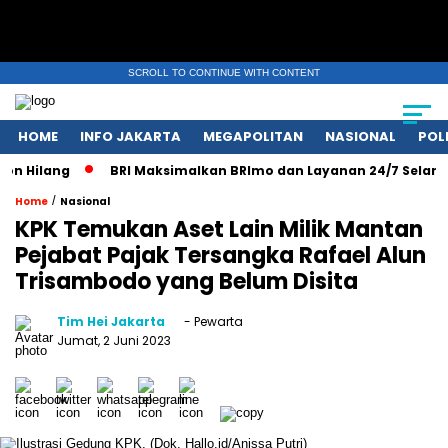
SCROLL TO CONTINUE WITH CONTENT
HOME
INFO JAKARTA
MEGAPOLITAN
NASIONAL
POL
 Hilang
BRI Maksimalkan BRImo dan Layanan 24/7 Selama Li
/
Home
Nasional
KPK Temukan Aset Lain Milik Mantan
Pejabat Pajak Tersangka Rafael Alun
Trisambodo yang Belum Disita
Tim Hei Jakarta
- Pewarta
Jumat, 2 Juni 2023