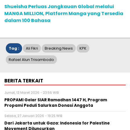
Shueisha Perluas Jangkauan Global melalui
MANGA MILLION, Platform Manga yang Tersedia
dalam 100 Bahasa
Tag :
Ali Fikri
Breaking News
KPK
Rafael Alun Trisambodo
BERITA TERKAIT
Jumat, 13 Maret 2026 - 23:56 WIB
PROPAMI Gelar SIAR Ramadhan 1447 H, Program
Propami Peduli Salurkan Donasi Anggota
Selasa, 27 Januari 2026 - 19:25 WIB
Dari Jakarta untuk Gaza: Indonesia for Palestine
Movement Diluncurkan