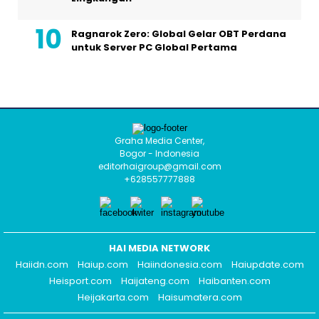
Ragnarok Zero: Global Gelar OBT Perdana
untuk Server PC Global Pertama
Graha Media Center,
Bogor - Indonesia
editorhaigroup@gmail.com
+628557777888
HAI MEDIA NETWORK
Haiidn.com
Haiup.com
Haiindonesia.com
Haiupdate.com
Heisport.com
Haijateng.com
Haibanten.com
Heijakarta.com
Haisumatera.com