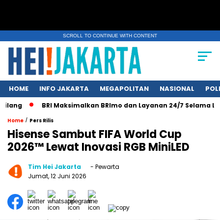
SCROLL TO CONTINUE WITH CONTENT
HOME
INFO JAKARTA
MEGAPOLITAN
NASIONAL
POL
ang
BRI Maksimalkan BRImo dan Layanan 24/7 Selama Libur 
/
Home
Pers Rilis
Hisense Sambut FIFA World Cup
2026™ Lewat Inovasi RGB MiniLED
Tim Hei Jakarta
- Pewarta
Jumat, 12 Juni 2026