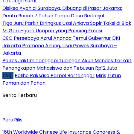
Tak Juga Surut
Disiksa Ayah di Surabaya, Dibuang di Pasar Jakarta:
Derita Bocah 7 Tahun Tanpa Dosa Berlanjut
Tiga Juru Parkir Diringkus Usai Aniaya Sopir Taksi di Blok
M, Gara-gara Ucapan yang Pancing Emosi
CEO Persebaya Azrul Ananda Temui Gubernur DKI
Jakarta Pramono Anung, Usai Gowes Surabaya –
Jakarta
Polres Jaktim Tanggapi Tudingan Akun Mendos Terkaít
Penangkapan Mahasiswa dan Tebusan Rp12 Juta
Tag :
Baliho Raksasa Parpol Bertengger
Miris
Tutup
Taman dan Pohon
Berita Terbaru
Pers Rilis
16th Worldwide Chinese Life Insurance Congress &