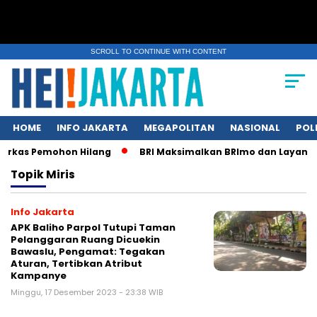
SCROLL TO CONTINUE WITH CONTENT
HOME
INFO JAKARTA
MEGAPOLITAN
NASIONAL
POL
erkas Pemohon Hilang
BRI Maksimalkan BRImo dan Layanan 2
Topik
Miris
Info Jakarta
APK Baliho Parpol Tutupi Taman
Pelanggaran Ruang Dicuekin
Bawaslu, Pengamat: Tegakan
Aturan, Tertibkan Atribut
Kampanye
Minggu, 17 Desember 2023 - 23:38 WIB