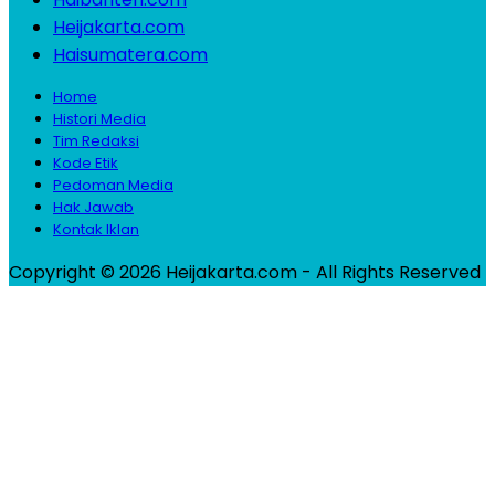
Heijakarta.com
Haisumatera.com
Home
Histori Media
Tim Redaksi
Kode Etik
Pedoman Media
Hak Jawab
Kontak Iklan
Copyright © 2026 Heijakarta.com - All Rights Reserved