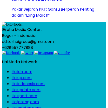
Pakar Sejarah PKT: Gansu Berperan Penting
dalam “Long March”
Graha Media Center,
Bogor - Indonesia
editorhaigroup@gmail.com
+628557777888
Hai Media Network
Haiidn.com
Haiup.com
Haiindonesia.com
Haiupdate.com
Heisport.com
Haijateng.com
Haibanten.com