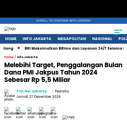
SCROLL TO CONTINUE WITH CONTENT
HOME
INFO JAKARTA
MEGAPOLITAN
NASIONAL
POL
lang
BRI Maksimalkan BRImo dan Layanan 24/7 Selama Libur
/
Home
Info Jakarta
Melebihi Target, Penggalangan Bulan
Dana PMI Jakpus Tahun 2024
Sebesar Rp 5,5 Miliar
Tim Hei Jakarta
- Pewarta
Jumat, 27 Desember 2024