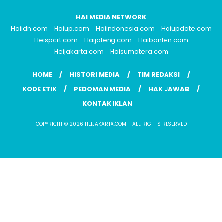
HAI MEDIA NETWORK
Haiidn.com
Haiup.com
Haiindonesia.com
Haiupdate.com
Heisport.com
Haijateng.com
Haibanten.com
Heijakarta.com
Haisumatera.com
HOME
HISTORI MEDIA
TIM REDAKSI
KODE ETIK
PEDOMAN MEDIA
HAK JAWAB
KONTAK IKLAN
COPYRIGHT © 2026 HEIJAKARTA.COM - ALL RIGHTS RESERVED