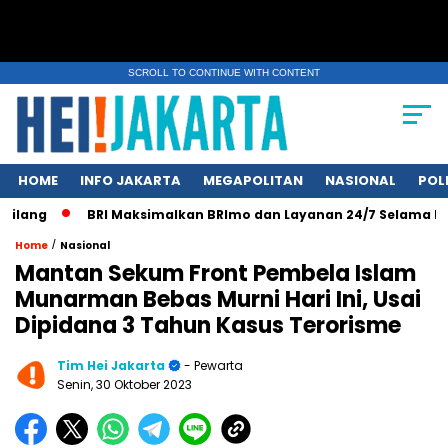
SCROLL TO CONTINUE WITH CONTENT
HOME
INFO JAKARTA
MEGAPOLITAN
NASIONAL
POL
ang
BRI Maksimalkan BRImo dan Layanan 24/7 Selama Libur 
/
Home
Nasional
Mantan Sekum Front Pembela Islam
Munarman Bebas Murni Hari Ini, Usai
Dipidana 3 Tahun Kasus Terorisme
Tim Hei Jakarta
- Pewarta
Senin, 30 Oktober 2023