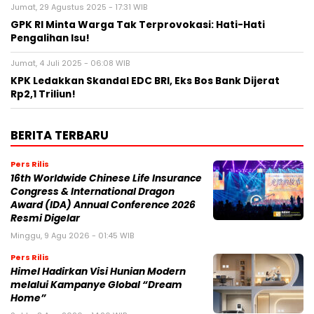
Jumat, 29 Agustus 2025 - 17:31 WIB
GPK RI Minta Warga Tak Terprovokasi: Hati-Hati
Pengalihan Isu!
Jumat, 4 Juli 2025 - 06:08 WIB
KPK Ledakkan Skandal EDC BRI, Eks Bos Bank Dijerat
Rp2,1 Triliun!
BERITA TERBARU
Pers Rilis
16th Worldwide Chinese Life Insurance
Congress & International Dragon
Award (IDA) Annual Conference 2026
Resmi Digelar
Minggu, 9 Agu 2026 - 01:45 WIB
Pers Rilis
Himel Hadirkan Visi Hunian Modern
melalui Kampanye Global “Dream
Home”