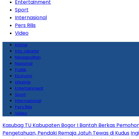
Entertainment
Sport
Internasional
Pers Rilis
Video
Home
Info Jakarta
Megapolitan
Nasional
Politik
Ekonomi
Lifestyle
Entertainment
Sport
Internasional
Pers Rilis
Video
Kasubag TU Kabupaten Bogor I Bantah Berkas Pemohon
Pengetahuan, Pendaki Remaja Jatuh Tewas di Kudus
Ing