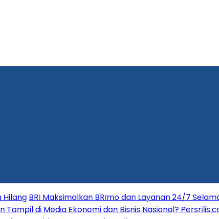
 Hilang
BRI Maksimalkan BRImo dan Layanan 24/7 Selama 
in Tampil di Media Ekonomi dan Bisnis Nasional? Persrilis