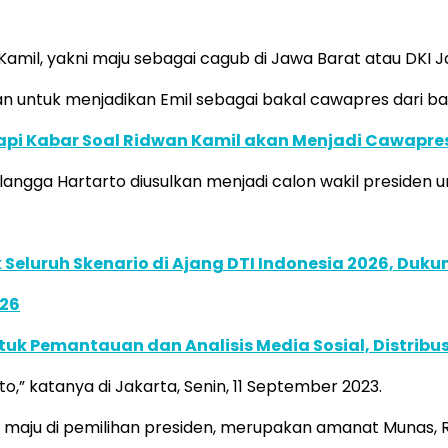
amil, yakni maju sebagai cagub di Jawa Barat atau DKI J
 untuk menjadikan Emil sebagai bakal cawapres dari b
api Kabar Soal Ridwan Kamil akan Menjadi Cawapre
gga Hartarto diusulkan menjadi calon wakil presiden u
Seluruh Skenario di Ajang DTI Indonesia 2026, Duk
026
k Pemantauan dan Analisis Media Sosial, Distribusi
,” katanya di Jakarta, Senin, 11 September 2023.
maju di pemilihan presiden, merupakan amanat Munas, R