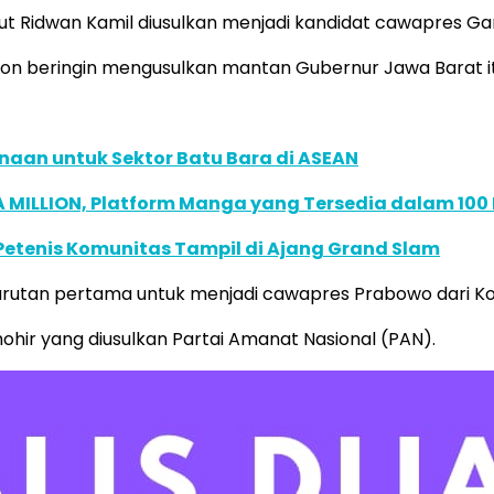
ut Ridwan Kamil diusulkan menjadi kandidat cawapres Ga
hon beringin mengusulkan mantan Gubernur Jawa Barat it
naan untuk Sektor Batu Bara di ASEAN
 MILLION, Platform Manga yang Tersedia dalam 100
 Petenis Komunitas Tampil di Ajang Grand Slam
utan pertama untuk menjadi cawapres Prabowo dari Koal
ohir yang diusulkan Partai Amanat Nasional (PAN).