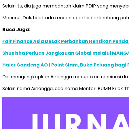
Selain itu, dia juga membantah klaim PDIP yang menyeb
Menurut Doli, tidak ada rencana partai berlambang po
Baca Juga:
Fair Finance Asia Desak Perbankan Hentikan Penda
Shueisha Perluas Jangkauan Global melalui MANGA
Haier Gandeng AO 1 Point Slam, Buka Peluang bagi
Dia mengungkapkan Airlangga merupakan nominasi di ur
Selain nama Airlangga, ada nama Menteri BUMN Erick Th