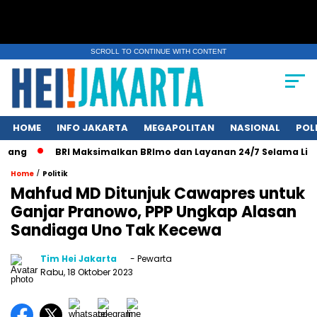
SCROLL TO CONTINUE WITH CONTENT
HOME
INFO JAKARTA
MEGAPOLITAN
NASIONAL
POL
ang
BRI Maksimalkan BRImo dan Layanan 24/7 Selama Libur N
/
Home
Politik
Mahfud MD Ditunjuk Cawapres untuk
Ganjar Pranowo, PPP Ungkap Alasan
Sandiaga Uno Tak Kecewa
Tim Hei Jakarta
- Pewarta
Rabu, 18 Oktober 2023