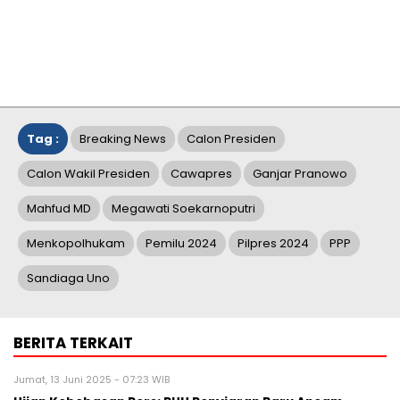
Tag :
Breaking News
Calon Presiden
Calon Wakil Presiden
Cawapres
Ganjar Pranowo
Mahfud MD
Megawati Soekarnoputri
Menkopolhukam
Pemilu 2024
Pilpres 2024
PPP
Sandiaga Uno
BERITA TERKAIT
Jumat, 13 Juni 2025 - 07:23 WIB