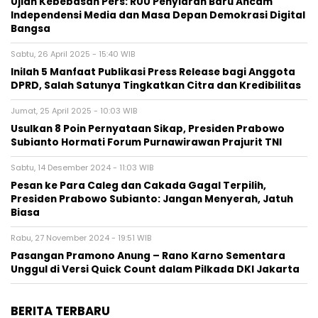
Ujian Kebebasan Pers: RUU Penyiaran Baru Ancam
Independensi Media dan Masa Depan Demokrasi Digital
Bangsa
Sabtu, 26 April 2025 - 15:40 WIB
Inilah 5 Manfaat Publikasi Press Release bagi Anggota
DPRD, Salah Satunya Tingkatkan Citra dan Kredibilitas
Jumat, 25 April 2025 - 10:03 WIB
Usulkan 8 Poin Pernyataan Sikap, Presiden Prabowo
Subianto Hormati Forum Purnawirawan Prajurit TNI
Sabtu, 14 Desember 2024 - 11:03 WIB
Pesan ke Para Caleg dan Cakada Gagal Terpilih,
Presiden Prabowo Subianto: Jangan Menyerah, Jatuh
Biasa
Rabu, 27 November 2024 - 19:51 WIB
Pasangan Pramono Anung – Rano Karno Sementara
Unggul di Versi Quick Count dalam Pilkada DKI Jakarta
BERITA TERBARU