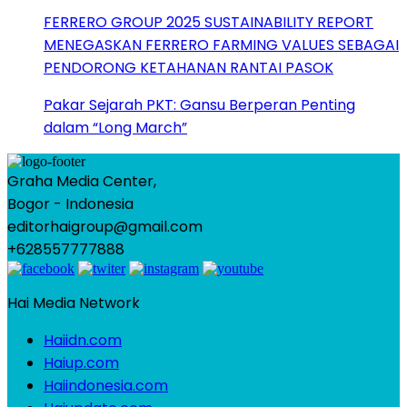
FERRERO GROUP 2025 SUSTAINABILITY REPORT
MENEGASKAN FERRERO FARMING VALUES SEBAGAI
PENDORONG KETAHANAN RANTAI PASOK
Pakar Sejarah PKT: Gansu Berperan Penting
dalam “Long March”
Graha Media Center,
Bogor - Indonesia
editorhaigroup@gmail.com
+628557777888
Hai Media Network
Haiidn.com
Haiup.com
Haiindonesia.com