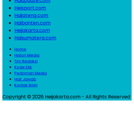
Haiupdate.com
Heisport.com
Haijateng.com
Haibanten.com
Heijakarta.com
Haisumatera.com
Home
Histori Media
Tim Redaksi
Kode Etik
Pedoman Media
Hak Jawab
Kontak Iklan
Copyright © 2026 Heijakarta.com - All Rights Reserved