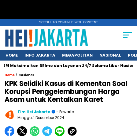
SCROLL TO CONTINUE WITH CONTENT
HOME
INFO JAKARTA
MEGAPOLITAN
NASIONAL
POL
I Maksimalkan BRImo dan Layanan 24/7 Selama Libur Nasional 1 
/
Home
Nasional
KPK Selidiki Kasus di Kementan Soal
Korupsi Penggelembungan Harga
Asam untuk Kentalkan Karet
Tim Hei Jakarta
- Pewarta
Minggu, 1 Desember 2024