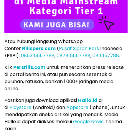
Atau hubungi langsung WhatsApp
Center
Rilispers.com
(
Pusat Siaran Pers
Indonesia
/PSPI):
085315557788
,
087815557788
,
08111157788
.
Klik
Persrilis.com
untuk menerbitkan press release
di portal berita ini, atau pun secara serentak di
puluhan, ratusan, bahkan 1.000+ jaringan media
online.
Pastikan juga download aplikasi
Hallo.id
di
di
Playstore
(Android) dan
Appstore
(iphone), untuk
mendapatkan aneka artikel yang menarik. Media
Hallo.id dapat diakses melalui
Google News
. Terima
kasih.