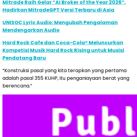
Mitrade Raih Gelar “AI Broker of the Year 2026”,
Hadirkan MitradeGPT Versi Terbaru di Asia
UNISOC Lyric Audio: Mengubah Pengalaman
Mendengarkan Audio
Hard Rock Cafe dan Coca-Cola® Meluncurkan
Kompetisi Musik Hard Rock Rising untuk Musisi
Pendatang Baru
“Konstruksi pasal yang kita terapkan yang pertama
adalah pasal 355 KUHP, itu penganiayaan berat yang
berencana.”