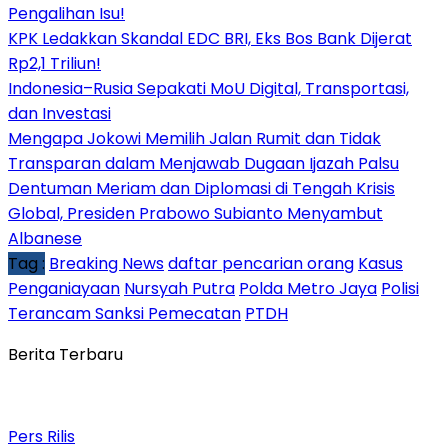
Pengalihan Isu!
KPK Ledakkan Skandal EDC BRI, Eks Bos Bank Dijerat
Rp2,1 Triliun!
Indonesia–Rusia Sepakati MoU Digital, Transportasi,
dan Investasi
Mengapa Jokowi Memilih Jalan Rumit dan Tidak
Transparan dalam Menjawab Dugaan Ijazah Palsu
Dentuman Meriam dan Diplomasi di Tengah Krisis
Global, Presiden Prabowo Subianto Menyambut
Albanese
Tag :
Breaking News
daftar pencarian orang
Kasus
Penganiayaan
Nursyah Putra
Polda Metro Jaya
Polisi
Terancam Sanksi Pemecatan
PTDH
Berita Terbaru
Pers Rilis