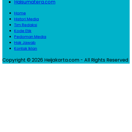
Haisumatera.com
Home
Histori Media
Tim Redaksi
Kode Etik
Pedoman Media
Hak Jawab
Kontak Iklan
Copyright © 2026 Heijakarta.com - All Rights Reserved