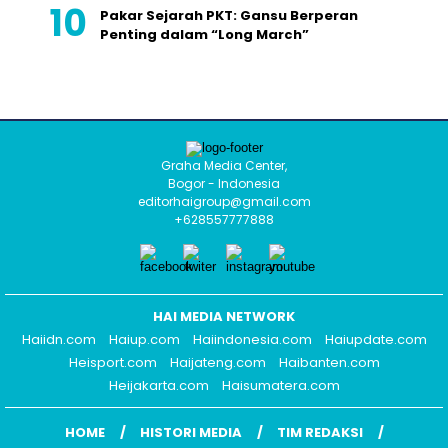
Pakar Sejarah PKT: Gansu Berperan
Penting dalam “Long March”
Graha Media Center,
Bogor - Indonesia
editorhaigroup@gmail.com
+628557777888
HAI MEDIA NETWORK
Haiidn.com
Haiup.com
Haiindonesia.com
Haiupdate.com
Heisport.com
Haijateng.com
Haibanten.com
Heijakarta.com
Haisumatera.com
HOME
HISTORI MEDIA
TIM REDAKSI