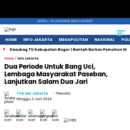
SCROLL TO CONTINUE WITH CONTENT
HOME
INFO JAKARTA
MEGAPOLITAN
NASIONAL
POL
Kasubag TU Kabupaten Bogor I Bantah Berkas Pemohon Hil
/
Home
Info Jakarta
Dua Periode Untuk Bang Uci,
Lembaga Masyarakat Paseban,
Lanjutkan Salam Dua Jari
Tim Hei Jakarta
- Pewarta
Minggu, 2 Juni 2024