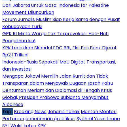
Dari Jakarta untuk Gaza: Indonesia for Palestine
Movement Diluncurkan
Forum Jurnalis Muslim Siap Kerja Sama dengan Pusat
Kebudayaan Turki
GPK RI Minta Warga Tak Terprovokasi: Hati-Hati
Pengalihan Isu!
KPK Ledakkan Skandal EDC BRI, Eks Bos Bank Dijerat
Rp2,1 Triliun!
Indonesia–Rusia Sepakati MoU Digital, Transportasi,
dan Investasi
Mengapa Jokowi Memilih Jalan Rumit dan Tidak
Transparan dalam Menjawab Dugaan Ijazah Palsu
Dentuman Meriam dan Diplomasi di Tengah Krisis
Global, Presiden Prabowo Subianto Menyambut
Albanese
Tag :
Breaking News
Johanis Tanak
Mantan Menteri
Pertanian
penerimaan gratifikasi
Syàhrul Yasin Limpo
SYL
Wakil ketua KPK