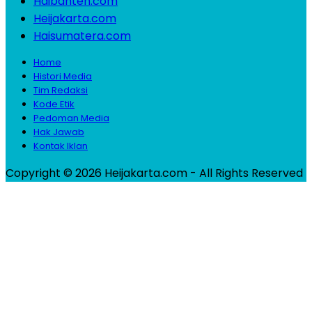
Haibanten.com
Heijakarta.com
Haisumatera.com
Home
Histori Media
Tim Redaksi
Kode Etik
Pedoman Media
Hak Jawab
Kontak Iklan
Copyright © 2026 Heijakarta.com - All Rights Reserved