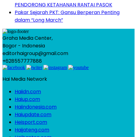
PENDORONG KETAHANAN RANTAI PASOK
Pakar Sejarah PKT: Gansu Berperan Penting
dalam “Long March”
Graha Media Center,
Bogor - Indonesia
editorhaigroup@gmail.com
+628557777888
Hai Media Network
Haiidn.com
Haiup.com
Haiindonesia.com
Haiupdate.com
Heisport.com
Haijateng.com