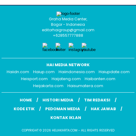
Graha Media Center,
Bogor - Indonesia
editorhaigroup@gmail.com
+628557777888
HAI MEDIA NETWORK
Haiidn.com
Haiup.com
Haiindonesia.com
Haiupdate.com
Heisport.com
Haijateng.com
Haibanten.com
Heijakarta.com
Haisumatera.com
HOME
HISTORI MEDIA
TIM REDAKSI
KODE ETIK
PEDOMAN MEDIA
HAK JAWAB
KONTAK IKLAN
COPYRIGHT © 2026 HEIJAKARTA.COM - ALL RIGHTS RESERVED