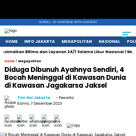
SCROLL TO CONTINUE WITH CONTENT
HOME
INFO JAKARTA
MEGAPOLITAN
NASIONAL
POL
imalkan BRImo dan Layanan 24/7 Selama Libur Nasional 1 Muharr
/
Home
Megapolitan
Diduga Dibunuh Ayahnya Sendiri, 4
Bocah Meninggal di Kawasan Dunia
di Kawasan Jagakarsa Jaksel
Tim Hei Jakarta
- Pewarta
Kamis, 7 Desember 2023