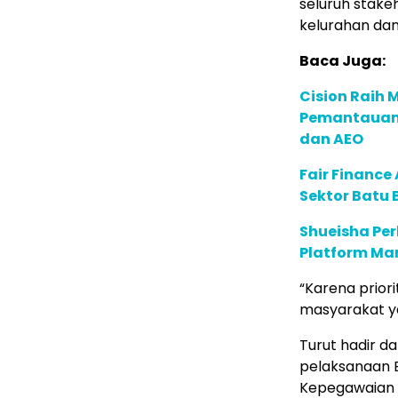
seluruh stake
kelurahan da
Baca Juga:
Cision Raih
Pemantauan d
dan AEO
Fair Financ
Sektor Batu 
Shueisha Pe
Platform Ma
“Karena prior
masyarakat ya
Turut hadir d
pelaksanaan B
Kepegawaian D