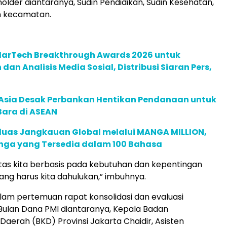
holder diantaranya, Sudin Pendidikan, Sudin Kesehatan,
n kecamatan.
 MarTech Breakthrough Awards 2026 untuk
an Analisis Media Sosial, Distribusi Siaran Pers,
e Asia Desak Perbankan Hentikan Pendanaan untuk
Bara di ASEAN
rluas Jangkauan Global melalui MANGA MILLION,
nga yang Tersedia dalam 100 Bahasa
itas kita berbasis pada kebutuhan dan kepentingan
ng harus kita dahulukan,” imbuhnya.
alam pertemuan rapat konsolidasi dan evaluasi
ulan Dana PMI diantaranya, Kepala Badan
aerah (BKD) Provinsi Jakarta Chaidir, Asisten