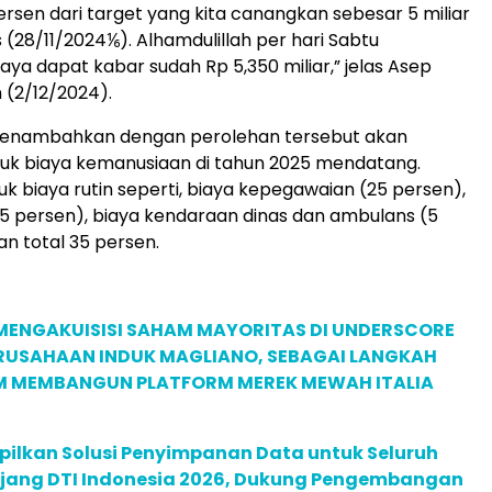
ersen dari target yang kita canangkan sebesar 5 miliar
 (28/11/2024⅙). Alhamdulillah per hari Sabtu
aya dapat kabar sudah Rp 5,350 miliar,” jelas Asep
 (2/12/2024).
menambahkan dengan perolehan tersebut akan
uk biaya kemanusiaan di tahun 2025 mendatang.
k biaya rutin seperti, biaya kepegawaian (25 persen),
 persen), biaya kendaraan dinas dan ambulans (5
n total 35 persen.
MENGAKUISISI SAHAM MAYORITAS DI UNDERSCORE
ERUSAHAAN INDUK MAGLIANO, SEBAGAI LANGKAH
M MEMBANGUN PLATFORM MEREK MEWAH ITALIA
pilkan Solusi Penyimpanan Data untuk Seluruh
 Ajang DTI Indonesia 2026, Dukung Pengembangan