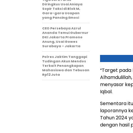
Diringkus Usai Aniaya
Sopir Taksi di Blok M,
Gara-gara Ucapan
yang Pancing Emosi
CEO Persebaya Azrul
Ananda Temui Gubernur
DKI Jakarta Pramono
Anung, Usai Gowes
Surabaya – Jakarta
Polres Jaktim Tanggapi
Tudingan Akun Mendos
Terkaít Penangkapan
“Target pada 
Mahasiswa dan Tebusan
Rp12 Juta
Alhamdulillah
menyasar kep
Iqbal.
Sementara itu
laporannya k
Tahun 2024 y
dengan hasil p