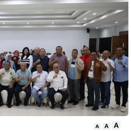
A
A
A