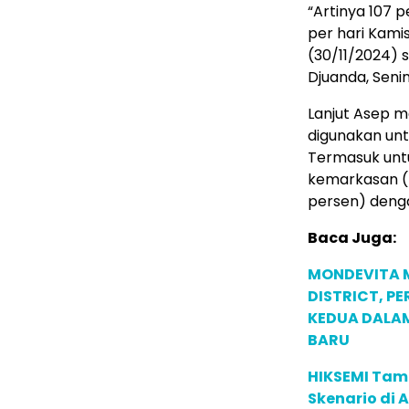
“Artinya 107 p
per hari Kamis
(30/11/2024) s
Djuanda, Senin
Lanjut Asep 
digunakan unt
Termasuk untu
kemarkasan (5
persen) denga
Baca Juga:
MONDEVITA 
DISTRICT, P
KEDUA DALA
BARU
HIKSEMI Tam
Skenario di