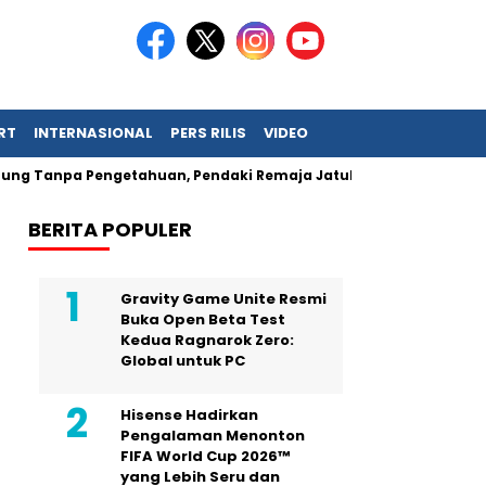
RT
INTERNASIONAL
PERS RILIS
VIDEO
npa Pengetahuan, Pendaki Remaja Jatuh Tewas di Kudus
In
BERITA POPULER
Gravity Game Unite Resmi
Buka Open Beta Test
Kedua Ragnarok Zero:
Global untuk PC
Hisense Hadirkan
Pengalaman Menonton
FIFA World Cup 2026™
yang Lebih Seru dan