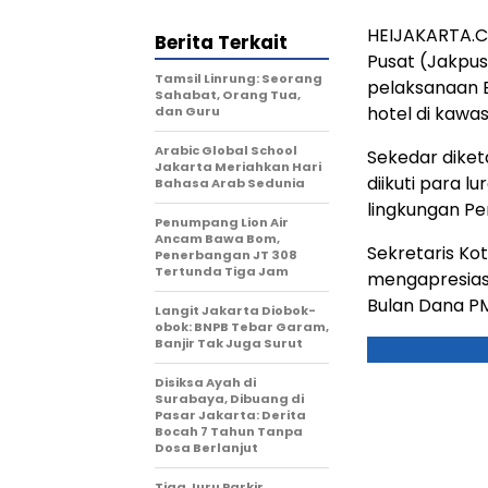
HEIJAKARTA.CO
Berita Terkait
Pusat (Jakpus
Tamsil Linrung: Seorang
pelaksanaan B
Sahabat, Orang Tua,
hotel di kawa
dan Guru
Arabic Global School
Sekedar diketa
Jakarta Meriahkan Hari
diikuti para l
Bahasa Arab Sedunia
lingkungan Pe
Penumpang Lion Air
Ancam Bawa Bom,
Sekretaris Ko
Penerbangan JT 308
Tertunda Tiga Jam
mengapresias
Bulan Dana PM
Langit Jakarta Diobok-
obok: BNPB Tebar Garam,
Banjir Tak Juga Surut
Disiksa Ayah di
Surabaya, Dibuang di
Pasar Jakarta: Derita
Bocah 7 Tahun Tanpa
Dosa Berlanjut
Tiga Juru Parkir