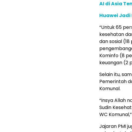
AI di Asia T
Huawei Jadi
“Untuk 65 pe
kesehatan da
dan sosial (1
pengembangan
Kominfo (8 pe
keuangan (2 p
Selain itu, s
Pemerintah d
Komunal.
“Insya Allah 
Sudin Keseha
WC Komunal,” 
Jajaran PMI 