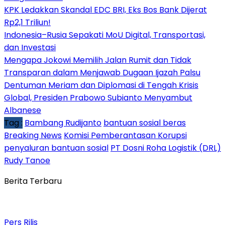
KPK Ledakkan Skandal EDC BRI, Eks Bos Bank Dijerat
Rp2,1 Triliun!
Indonesia–Rusia Sepakati MoU Digital, Transportasi,
dan Investasi
Mengapa Jokowi Memilih Jalan Rumit dan Tidak
Transparan dalam Menjawab Dugaan Ijazah Palsu
Dentuman Meriam dan Diplomasi di Tengah Krisis
Global, Presiden Prabowo Subianto Menyambut
Albanese
Tag :
Bambang Rudijanto
bantuan sosial beras
Breaking News
Komisi Pemberantasan Korupsi
penyaluran bantuan sosial
PT Dosni Roha Logistik (DRL)
Rudy Tanoe
Berita Terbaru
Pers Rilis