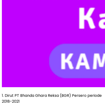
1. Dirut PT Bhanda Ghara Reksa (BGR) Persero periode
2018-2021