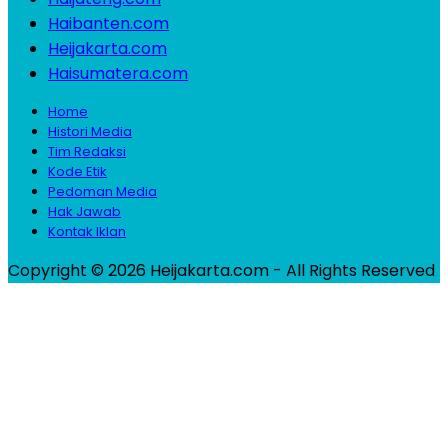
Haibanten.com
Heijakarta.com
Haisumatera.com
Home
Histori Media
Tim Redaksi
Kode Etik
Pedoman Media
Hak Jawab
Kontak Iklan
Copyright © 2026 Heijakarta.com - All Rights Reserved