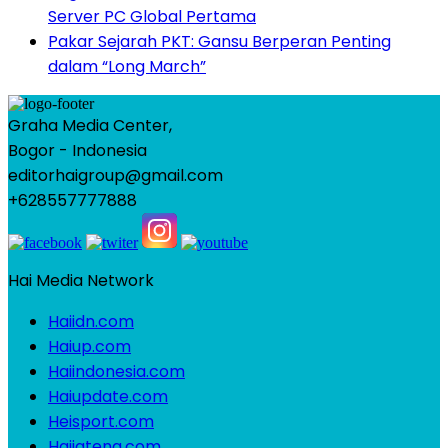
Server PC Global Pertama
Pakar Sejarah PKT: Gansu Berperan Penting
dalam “Long March”
Graha Media Center,
Bogor - Indonesia
editorhaigroup@gmail.com
+628557777888
Hai Media Network
Haiidn.com
Haiup.com
Haiindonesia.com
Haiupdate.com
Heisport.com
Haijateng.com