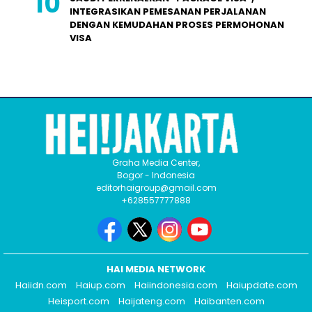
INTEGRASIKAN PEMESANAN PERJALANAN
DENGAN KEMUDAHAN PROSES PERMOHONAN
VISA
Graha Media Center,
Bogor - Indonesia
editorhaigroup@gmail.com
+628557777888
HAI MEDIA NETWORK
Haiidn.com
Haiup.com
Haiindonesia.com
Haiupdate.com
Heisport.com
Haijateng.com
Haibanten.com