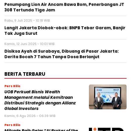
Penumpang Lion Air Ancam Bawa Bom, Penerbangan JT
308 Tertunda Tiga Jam
Rabu, 9 Juli 2025 - 10:18 WIB
Langit Jakarta Diobok-obok: BNPB Tebar Garam, Banjir
Tak Juga Surut
Kamis, 12 Juni 2025 - 10:01 WIB
Disiksa Ayah di Surabaya, Dibuang di Pasar Jakarta:
Derita Bocah 7 Tahun Tanpa Dosa Berlanjut
BERITA TERBARU
Pers Rilis
UOB Perkuat Bisnis Wealth
Management melalui Kemitraan
Distribusi Strategis dengan Allianz
Global Investors
Kamis, 6 Agu 2026 - 06:39 WIB
Pers Rilis
Mitrade Raih Gelar “AI Broker of the