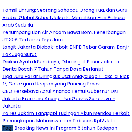
Tamsil Linrung: Seorang Sahabat, Orang Tua, dan Guru
Arabic Global School Jakarta Meriahkan Hari Bahasa
Arab Sedunia
Penumpang Lion Air Ancam Bawa Bom, Penerbangan
JT 308 Tertunda Tiga Jam
Langit Jakarta Diobok-obok: BNPB Tebar Garam, Banjir
Tak Juga Surut
Disiksa Ayah di Surabaya, Dibuang di Pasar Jakarta:
Derita Bocah 7 Tahun Tanpa Dosa Berlanjut
Tiga Juru Parkir Diringkus Usai Aniaya Sopir Taksi di Blok
M, Gara-gara Ucapan yang Pancing Emosi
CEO Persebaya Azrul Ananda Temui Gubernur DKI
Jakarta Pramono Anung, Usai Gowes Surabaya –
Jakarta
Polres Jaktim Tanggapi Tudingan Akun Mendos Terkaít
Penangkapan Mahasiswa dan Tebusan Rp12 Juta
Tag :
Breaking News
Ini Program 5 tahun Kedepan