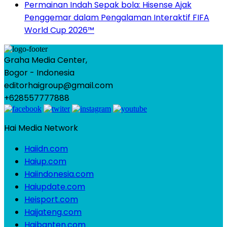
Permainan Indah Sepak bola: Hisense Ajak
Penggemar dalam Pengalaman Interaktif FIFA
World Cup 2026™
Graha Media Center,
Bogor - Indonesia
editorhaigroup@gmail.com
+628557777888
Hai Media Network
Haiidn.com
Haiup.com
Haiindonesia.com
Haiupdate.com
Heisport.com
Haijateng.com
Haibanten.com