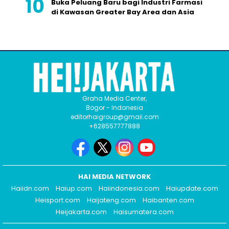
Buka Peluang Baru bagi Industri Farmasi
di Kawasan Greater Bay Area dan Asia
Graha Media Center,
Bogor - Indonesia
editorhaigroup@gmail.com
+628557777888
HAI MEDIA NETWORK
Haiidn.com
Haiup.com
Haiindonesia.com
Haiupdate.com
Heisport.com
Haijateng.com
Haibanten.com
Heijakarta.com
Haisumatera.com