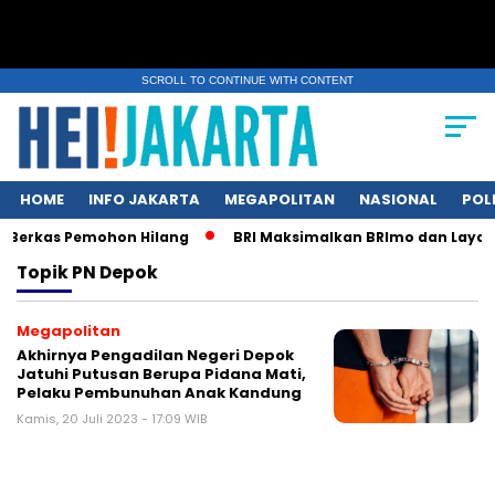
SCROLL TO CONTINUE WITH CONTENT
HOME
INFO JAKARTA
MEGAPOLITAN
NASIONAL
POL
 Berkas Pemohon Hilang
BRI Maksimalkan BRImo dan Layanan
Topik
PN Depok
Megapolitan
Akhirnya Pengadilan Negeri Depok
Jatuhi Putusan Berupa Pidana Mati,
Pelaku Pembunuhan Anak Kandung
Kamis, 20 Juli 2023 - 17:09 WIB