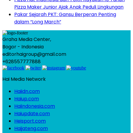
Pizza Maker Junior Ajak Anak Peduli Lingkungan
Pakar Sejarah PKT: Gansu Berperan Penting
dalam “Long March”
Graha Media Center,
Bogor - Indonesia
editorhaigroup@gmail.com
+628557777888
Hai Media Network
Haiidn.com
Haiup.com
Haiindonesia.com
Haiupdate.com
Heisport.com
Haijateng.com