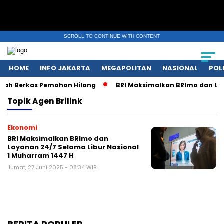
SCROLL TO CONTINUE WITH CONTENT
HOME
INFO JAKARTA
MEGAPOLITAN
NASIONAL
POL
tah Berkas Pemohon Hilang
BRI Maksimalkan BRImo dan Laya
Topik
Agen Brilink
Ekonomi
BRI Maksimalkan BRImo dan
Layanan 24/7 Selama Libur Nasional
1 Muharram 1447 H
Jumat, 27 Juni 2025 - 08:34 WIB