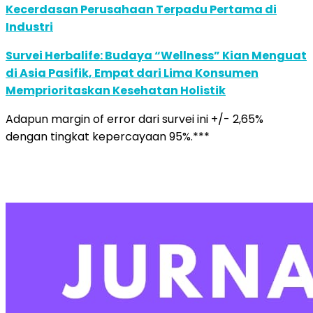
Kecerdasan Perusahaan Terpadu Pertama di
Industri
Survei Herbalife: Budaya “Wellness” Kian Menguat
di Asia Pasifik, Empat dari Lima Konsumen
Memprioritaskan Kesehatan Holistik
Adapun margin of error dari survei ini +/- 2,65%
dengan tingkat kepercayaan 95%.***