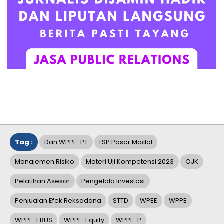
Tag :
Dan WPPE-PT
LSP Pasar Modal
Manajemen Risiko
Materi Uji Kompetensi 2023
OJK
Pelatihan Asesor
Pengelola Investasi
Penjualan Efek Reksadana
STTD
WPEE
WPPE
WPPE-EBUS
WPPE-Equity
WPPE-P