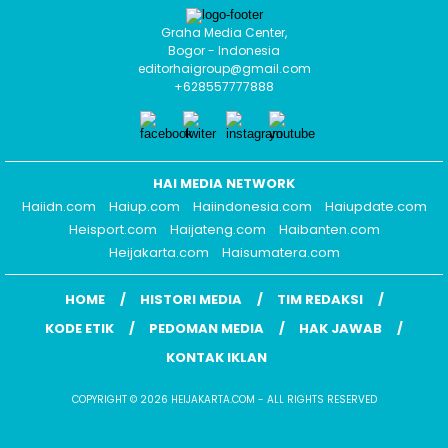
Graha Media Center,
Bogor - Indonesia
editorhaigroup@gmail.com
+628557777888
HAI MEDIA NETWORK
Haiidn.com
Haiup.com
Haiindonesia.com
Haiupdate.com
Heisport.com
Haijateng.com
Haibanten.com
Heijakarta.com
Haisumatera.com
HOME
HISTORI MEDIA
TIM REDAKSI
KODE ETIK
PEDOMAN MEDIA
HAK JAWAB
KONTAK IKLAN
COPYRIGHT © 2026 HEIJAKARTA.COM - ALL RIGHTS RESERVED