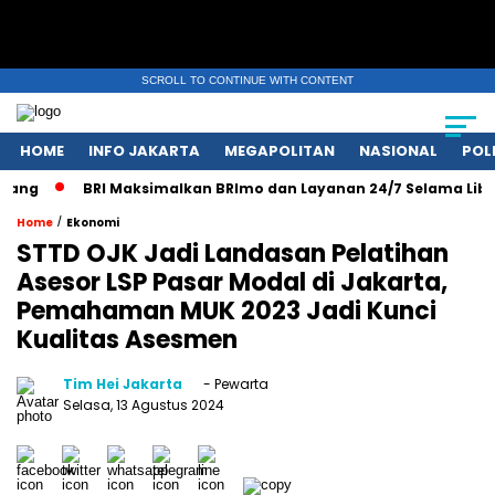
SCROLL TO CONTINUE WITH CONTENT
HOME
INFO JAKARTA
MEGAPOLITAN
NASIONAL
POL
ng
BRI Maksimalkan BRImo dan Layanan 24/7 Selama Libur N
/
Home
Ekonomi
STTD OJK Jadi Landasan Pelatihan
Asesor LSP Pasar Modal di Jakarta,
Pemahaman MUK 2023 Jadi Kunci
Kualitas Asesmen
Tim Hei Jakarta
- Pewarta
Selasa, 13 Agustus 2024