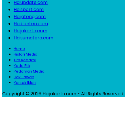
Haiupdate.com
Heisport.com
Haijateng.com
Haibanten.com
Heijakarta.com
Haisumatera.com
Home
Histori Media
Tim Redaksi
Kode Etik
Pedoman Media
Hak Jawab
Kontak Iklan
Copyright © 2026 Heijakarta.com - All Rights Reserved