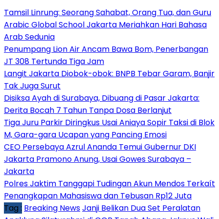
Tamsil Linrung: Seorang Sahabat, Orang Tua, dan Guru
Arabic Global School Jakarta Meriahkan Hari Bahasa
Arab Sedunia
Penumpang Lion Air Ancam Bawa Bom, Penerbangan
JT 308 Tertunda Tiga Jam
Langit Jakarta Diobok-obok: BNPB Tebar Garam, Banjir
Tak Juga Surut
Disiksa Ayah di Surabaya, Dibuang di Pasar Jakarta:
Derita Bocah 7 Tahun Tanpa Dosa Berlanjut
Tiga Juru Parkir Diringkus Usai Aniaya Sopir Taksi di Blok
M, Gara-gara Ucapan yang Pancing Emosi
CEO Persebaya Azrul Ananda Temui Gubernur DKI
Jakarta Pramono Anung, Usai Gowes Surabaya –
Jakarta
Polres Jaktim Tanggapi Tudingan Akun Mendos Terkaít
Penangkapan Mahasiswa dan Tebusan Rp12 Juta
Tag :
Breaking News
Janji Belikan Dua Set Peralatan