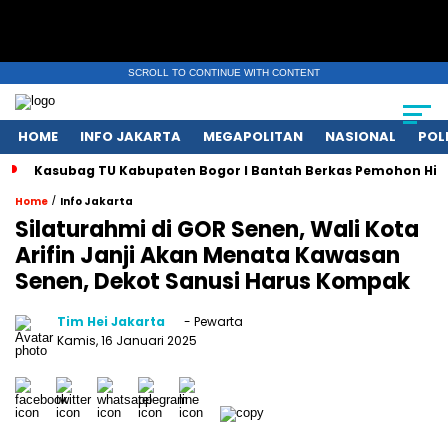
SCROLL TO CONTINUE WITH CONTENT
HOME
INFO JAKARTA
MEGAPOLITAN
NASIONAL
POL
Kasubag TU Kabupaten Bogor I Bantah Berkas Pemohon Hil
/
Home
Info Jakarta
Silaturahmi di GOR Senen, Wali Kota
Arifin Janji Akan Menata Kawasan
Senen, Dekot Sanusi Harus Kompak
Tim Hei Jakarta
- Pewarta
Kamis, 16 Januari 2025