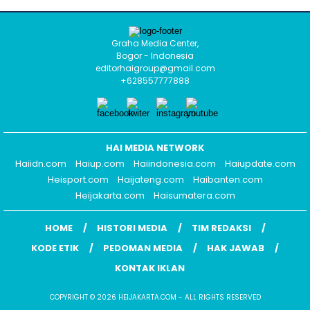
Graha Media Center,
Bogor - Indonesia
editorhaigroup@gmail.com
+628557777888
HAI MEDIA NETWORK
Haiidn.com
Haiup.com
Haiindonesia.com
Haiupdate.com
Heisport.com
Haijateng.com
Haibanten.com
Heijakarta.com
Haisumatera.com
HOME
HISTORI MEDIA
TIM REDAKSI
KODE ETIK
PEDOMAN MEDIA
HAK JAWAB
KONTAK IKLAN
COPYRIGHT © 2026 HEIJAKARTA.COM - ALL RIGHTS RESERVED