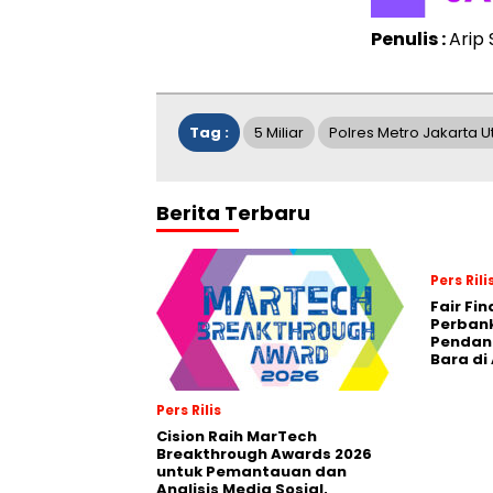
Penulis :
Arip 
Tag :
5 Miliar
Polres Metro Jakarta U
Berita Terbaru
Pers Rili
Fair Fi
Perban
Pendana
Bara di
Pers Rilis
Cision Raih MarTech
Breakthrough Awards 2026
untuk Pemantauan dan
Analisis Media Sosial,