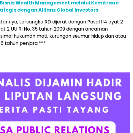
 Bisnis Wealth Management melalui Kemitraan
rategis dengan Allianz Global Investors
tannya, tersangka RD dijerat dengan Pasal 114 ayat 2
ayat 2 UU RI No. 35 tahun 2009 dengan ancaman
imal hukuman mati, kurungan seumur hidup dan atau
 6 tahun penjara.***