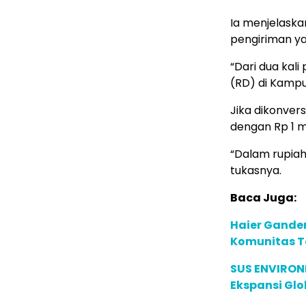
Ia menjelaskan
pengiriman ya
“Dari dua kali
(RD) di Kampu
Jika dikonver
dengan Rp 1 mi
“Dalam rupiah
tukasnya.
Baca Juga:
Haier Ganden
Komunitas T
SUS ENVIRONM
Ekspansi Glo