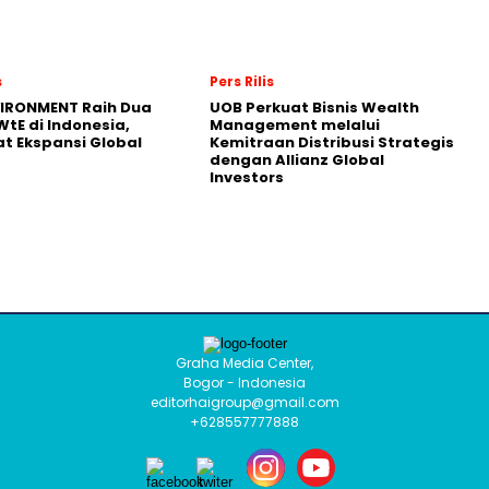
s
Pers Rilis
VIRONMENT Raih Dua
UOB Perkuat Bisnis Wealth
WtE di Indonesia,
Management melalui
t Ekspansi Global
Kemitraan Distribusi Strategis
dengan Allianz Global
Investors
Graha Media Center,
Bogor - Indonesia
editorhaigroup@gmail.com
+628557777888