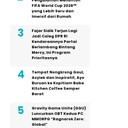
Pengalaman Menonton
FIFA World Cup 2026™
yang Lebih Seru dan
Imersif dari Rumah
Fajar Sidik Terjun Lagi
Jadi Caleg DPR RI
Kendaraannya Partai
Berlambang Bintang
Mercy, Ini Program
Prioritasnya
Tempat Nongkrong Gaul,
Asyiek dan Inspiratif, Ayo
Buruan ke Kopitiam Babe
Kitchen Coffee Semper
Barat
Gravity Game Unite (GGU)
Luncurkan OBT Kedua PC
MMORPG “Ragnarok Zero:
Global”