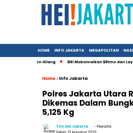
HOME
INFO JAKARTA
MEGAPOLITAN
NAS
erkas Pemohon Hilang
BRI Maksimalkan BRImo dan Layanan 
Home
Info Jakarta
/
Polres Jakarta Utara R
Dikemas Dalam Bungk
5,125 Kg
Tim Hei Jakarta
- Pewarta
Senin, 21 Agustus 2023