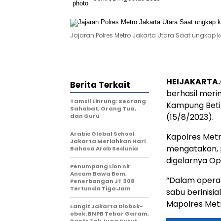
Jajaran Polres Metro Jakarta Utara Saat ungkap 
HEIJAKARTA
Berita Terkait
berhasil merin
Tamsil Linrung: Seorang
Kampung Betin
Sahabat, Orang Tua,
(15/8/2023).
dan Guru
Arabic Global School
Kapolres Metr
Jakarta Meriahkan Hari
mengatakan, 
Bahasa Arab Sedunia
digelarnya Ope
Penumpang Lion Air
Ancam Bawa Bom,
“Dalam operas
Penerbangan JT 308
Tertunda Tiga Jam
sabu berinisi
Mapolres Metr
Langit Jakarta Diobok-
obok: BNPB Tebar Garam,