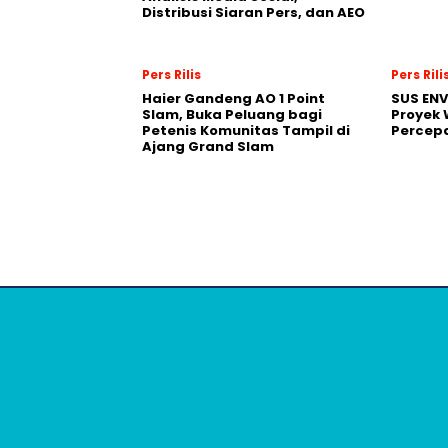
Distribusi Siaran Pers, dan AEO
Pers Rilis
Pers Rili
Haier Gandeng AO 1 Point
SUS EN
Slam, Buka Peluang bagi
Proyek 
Petenis Komunitas Tampil di
Percepa
Ajang Grand Slam