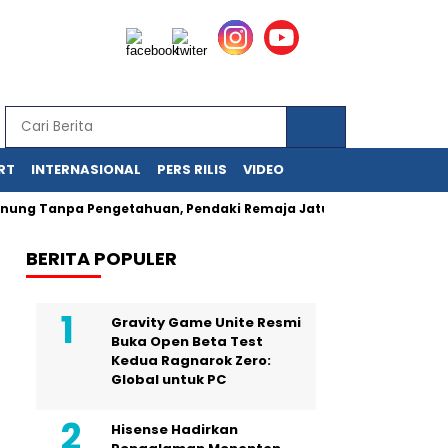
RT
INTERNASIONAL
PERS RILIS
VIDEO
 Tanpa Pengetahuan, Pendaki Remaja Jatuh Tewas di Kudus
BERITA POPULER
Gravity Game Unite Resmi
Buka Open Beta Test
Kedua Ragnarok Zero:
Global untuk PC
Hisense Hadirkan