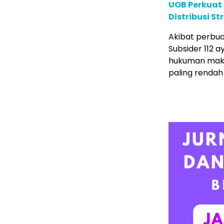
UOB Perkuat
Distribusi St
Akibat perbua
Subsider 112 
hukuman maks
paling rendah