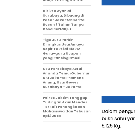
Banjir Tak Juga Surut
Disiksa Ayah di
Surabaya, Dibuang di
Pasar Jakarta: Derita
Bocah 7 Tahun Tanpa
Dosa Berlanjut
Tiga Juru Parkir
Diringkus Usai Aniaya
Sopir Taksi di Blok M,
Gara-gara Ucapan
yang Pancing Emosi
CEO Persebaya Azrul
Ananda Temui Gubernur
DKI Jakarta Pramono
Anung, Usai Gowes
Surabaya – Jakarta
Polres Jaktim Tanggapi
Tudingan Akun Mendos
Terkaít Penangkapan
Dalam pengun
Mahasiswa dan Tebusan
Rp12 Juta
bukti sabu ya
5,125 Kg.