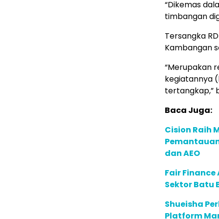
“Dikemas dala
timbangan dig
Tersangka RD
Kambangan se
“Merupakan re
kegiatannya (k
tertangkap,” 
Baca Juga:
Cision Raih
Pemantauan d
dan AEO
Fair Financ
Sektor Batu 
Shueisha Pe
Platform Ma