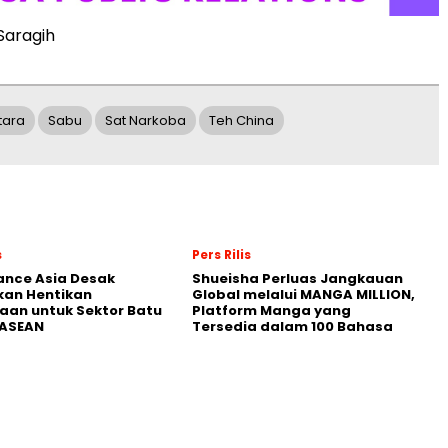
Saragih
tara
Sabu
Sat Narkoba
Teh China
s
Pers Rilis
nance Asia Desak
Shueisha Perluas Jangkauan
kan Hentikan
Global melalui MANGA MILLION,
an untuk Sektor Batu
Platform Manga yang
 ASEAN
Tersedia dalam 100 Bahasa