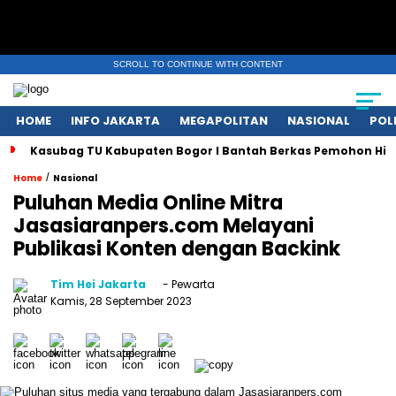
SCROLL TO CONTINUE WITH CONTENT
HOME
INFO JAKARTA
MEGAPOLITAN
NASIONAL
POL
Kasubag TU Kabupaten Bogor I Bantah Berkas Pemohon Hil
/
Home
Nasional
Puluhan Media Online Mitra
Jasasiaranpers.com Melayani
Publikasi Konten dengan Backink
Tim Hei Jakarta
- Pewarta
Kamis, 28 September 2023