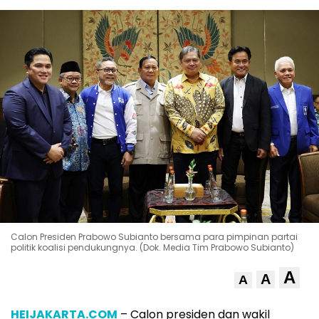
Calon Presiden Prabowo Subianto bersama para pimpinan partai
politik koalisi pendukungnya. (Dok. Media Tim Prabowo Subianto)
A
A
A
HEIJAKARTA.COM
– Calon presiden dan wakil