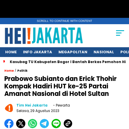
SCROLL TO CONTINUE WITH CONTENT
HOME
INFO JAKARTA
MEGAPOLITAN
NASIONAL
POL
Kasubag TU Kabupaten Bogor I Bantah Berkas Pemohon Hil
/
Home
Politik
Prabowo Subianto dan Erick Thohir
Kompak Hadiri HUT ke-25 Partai
Amanat Nasional di Hotel Sultan
Tim Hei Jakarta
- Pewarta
Selasa, 29 Agustus 2023