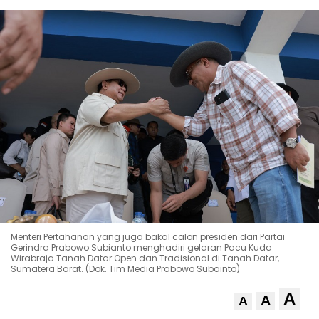
Menteri Pertahanan yang juga bakal calon presiden dari Partai
Gerindra Prabowo Subianto menghadiri gelaran Pacu Kuda
Wirabraja Tanah Datar Open dan Tradisional di Tanah Datar,
Sumatera Barat. (Dok. Tim Media Prabowo Subainto)
A
A
A