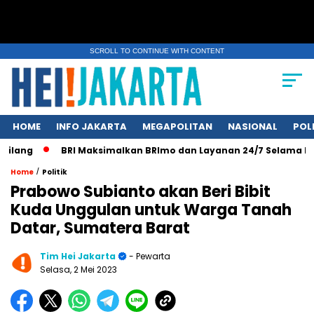
SCROLL TO CONTINUE WITH CONTENT
HOME
INFO JAKARTA
MEGAPOLITAN
NASIONAL
POL
ang
BRI Maksimalkan BRImo dan Layanan 24/7 Selama Libur 
/
Home
Politik
Prabowo Subianto akan Beri Bibit
Kuda Unggulan untuk Warga Tanah
Datar, Sumatera Barat
Tim Hei Jakarta
- Pewarta
Selasa, 2 Mei 2023