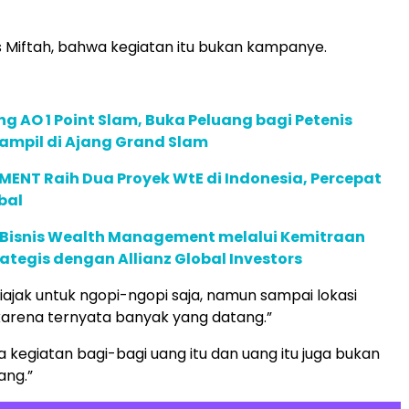
s Miftah, bahwa kegiatan itu bukan kampanye.
g AO 1 Point Slam, Buka Peluang bagi Petenis
ampil di Ajang Grand Slam
ENT Raih Dua Proyek WtE di Indonesia, Percepat
bal
 Bisnis Wealth Management melalui Kemitraan
rategis dengan Allianz Global Investors
iajak untuk ngopi-ngopi saja, namun sampai lokasi
arena ternyata banyak yang datang.”
 kegiatan bagi-bagi uang itu dan uang itu juga bukan
ang.”