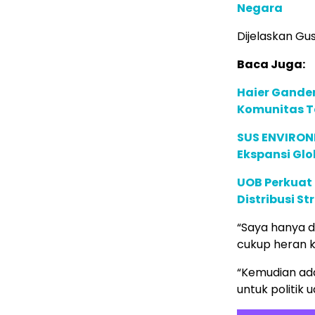
Negara
Dijelaskan Gu
Baca Juga:
Haier Ganden
Komunitas T
SUS ENVIRONM
Ekspansi Glo
UOB Perkuat
Distribusi St
“Saya hanya d
cukup heran k
“Kemudian ada
untuk politik u