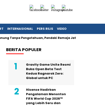
RT
INTERNASIONAL
PERS RILIS
VIDEO
 Tanpa Pengetahuan, Pendaki Remaja Jatuh Tewas di Kudus
BERITA POPULER
Gravity Game Unite Resmi
Buka Open Beta Test
Kedua Ragnarok Zero:
Global untuk PC
Hisense Hadirkan
Pengalaman Menonton
FIFA World Cup 2026™
yang Lebih Seru dan