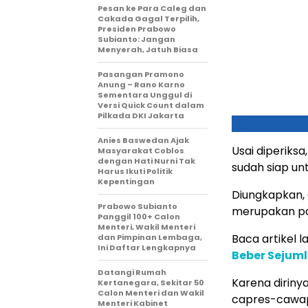
Pesan ke Para Caleg dan
Cakada Gagal Terpilih,
Presiden Prabowo
Subianto: Jangan
Menyerah, Jatuh Biasa
Pasangan Pramono
Anung – Rano Karno
Sementara Unggul di
Versi Quick Count dalam
Pilkada DKI Jakarta
Anies Baswedan Ajak
Usai diperiks
Masyarakat Coblos
dengan Hati Nurni Tak
sudah siap unt
Harus Ikuti Politik
Kepentingan
Diungkapkan, 
Prabowo Subianto
merupakan pol
Panggil 100+ Calon
Menteri, Wakil Menteri
Baca artikel lai
dan Pimpinan Lembaga,
Ini Daftar Lengkapnya
Beber Sejuml
Datangi Rumah
Karena dirin
Kertanegara, Sekitar 50
Calon Menteri dan Wakil
capres-cawapr
Menteri Kabinet