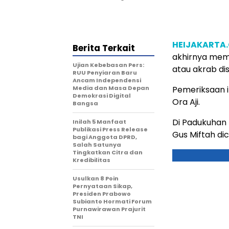
HEIJAKARTA
Berita Terkait
akhirnya mem
Ujian Kebebasan Pers:
atau akrab di
RUU Penyiaran Baru
Ancam Independensi
Media dan Masa Depan
Pemeriksaan i
Demokrasi Digital
Ora Aji.
Bangsa
Di Padukuhan 
Inilah 5 Manfaat
Publikasi Press Release
Gus Miftah di
bagi Anggota DPRD,
Salah Satunya
Tingkatkan Citra dan
Kredibilitas
Usulkan 8 Poin
Pernyataan Sikap,
Presiden Prabowo
Subianto Hormati Forum
Purnawirawan Prajurit
TNI