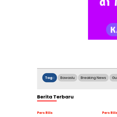
Tag :
Bawaslu
Breaking News
Gu
Berita Terbaru
Pers Rilis
Pers Rili