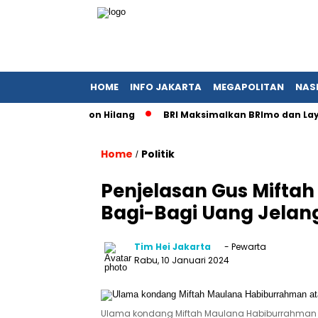
HOME
INFO JAKARTA
MEGAPOLITAN
NAS
Berkas Pemohon Hilang
BRI Maksimalkan BRImo dan Layanan 
Home
Politik
/
Penjelasan Gus Miftah
Bagi-Bagi Uang Jelan
Tim Hei Jakarta
- Pewarta
Rabu, 10 Januari 2024
Ulama kondang Miftah Maulana Habiburrahman a