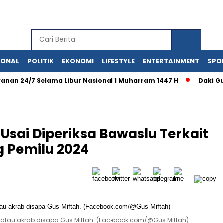
IONAL
POLITIK
EKONOMI
LIFESTYLE
ENTERTAINMENT
SPO
24/7 Selama Libur Nasional 1 Muharram 1447 H
Daki Gunung
 Usai Diperiksa Bawaslu Terkait
g Pemilu 2024
tau akrab disapa Gus Miftah. (Facebook.com/@Gus Miftah)