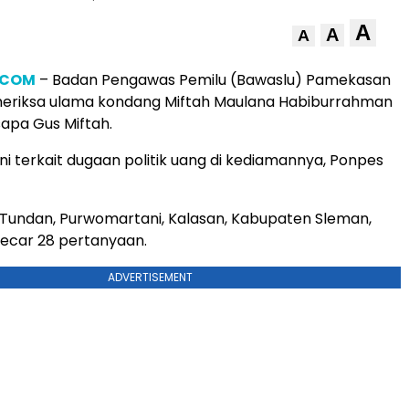
A
A
A
.COM
– Badan Pengawas Pemilu (Bawaslu) Pamekasan
eriksa ulama kondang Miftah Maulana Habiburrahman
sapa Gus Miftah.
ni terkait dugaan politik uang di kediamannya, Ponpes
Tundan, Purwomartani, Kalasan, Kabupaten Sleman,
cecar 28 pertanyaan.
ADVERTISEMENT