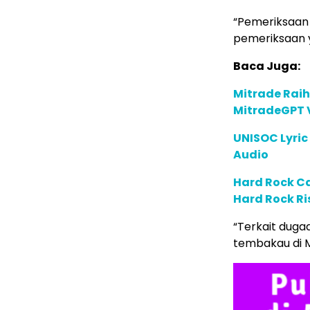
“Pemeriksaan 
pemeriksaan y
Baca Juga:
Mitrade Raih
MitradeGPT V
UNISOC Lyri
Audio
Hard Rock C
Hard Rock Ri
“Terkait duga
tembakau di M