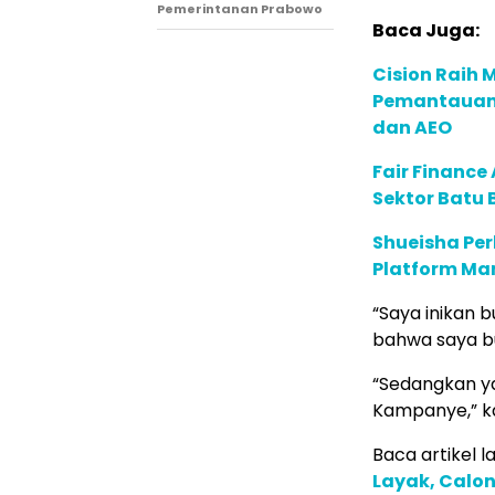
Pemerintanan Prabowo
Baca Juga:
Cision Raih
Pemantauan d
dan AEO
Fair Financ
Sektor Batu 
Shueisha Pe
Platform Ma
“Saya inikan b
bahwa saya b
“Sedangkan ya
Kampanye,” ka
Baca artikel lai
Layak, Calo