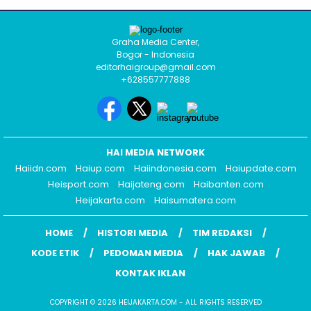
Graha Media Center,
Bogor - Indonesia
editorhaigroup@gmail.com
+628557777888
HAI MEDIA NETWORK
Haiidn.com
Haiup.com
Haiindonesia.com
Haiupdate.com
Heisport.com
Haijateng.com
Haibanten.com
Heijakarta.com
Haisumatera.com
HOME
HISTORI MEDIA
TIM REDAKSI
KODE ETIK
PEDOMAN MEDIA
HAK JAWAB
KONTAK IKLAN
COPYRIGHT © 2026 HEIJAKARTA.COM - ALL RIGHTS RESERVED