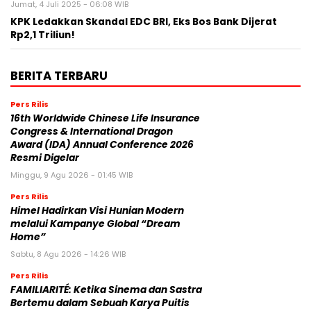
Jumat, 4 Juli 2025 - 06:08 WIB
KPK Ledakkan Skandal EDC BRI, Eks Bos Bank Dijerat
Rp2,1 Triliun!
BERITA TERBARU
Pers Rilis
16th Worldwide Chinese Life Insurance
Congress & International Dragon
Award (IDA) Annual Conference 2026
Resmi Digelar
Minggu, 9 Agu 2026 - 01:45 WIB
Pers Rilis
Himel Hadirkan Visi Hunian Modern
melalui Kampanye Global “Dream
Home”
Sabtu, 8 Agu 2026 - 14:26 WIB
Pers Rilis
FAMILIARITÉ: Ketika Sinema dan Sastra
Bertemu dalam Sebuah Karya Puitis