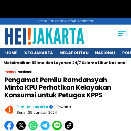
SCROLL TO CONTINUE WITH CONTENT
HOME
INFO JAKARTA
MEGAPOLITAN
NASIONAL
POL
simalkan BRImo dan Layanan 24/7 Selama Libur Nasional 1 Muha
/
Home
Nasional
Pengamat Pemilu Ramdansyah
Minta KPU Perhatikan Kelayakan
Konsumsi untuk Petugas KPPS
Tim Hei Jakarta
- Pewarta
Senin, 29 Januari 2024