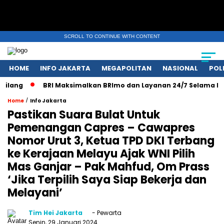
SCROLL TO CONTINUE WITH CONTENT
HOME
INFO JAKARTA
MEGAPOLITAN
NASIONAL
POL
lang
BRI Maksimalkan BRImo dan Layanan 24/7 Selama Libur 
/
Home
Info Jakarta
Pastikan Suara Bulat Untuk
Pemenangan Capres – Cawapres
Nomor Urut 3, Ketua TPD DKI Terbang
ke Kerajaan Melayu Ajak WNI Pilih
Mas Ganjar – Pak Mahfud, Om Prass
‘Jika Terpilih Saya Siap Bekerja dan
Melayani’
Tim Hei Jakarta
- Pewarta
Senin, 29 Januari 2024