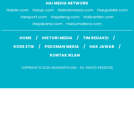
HAI MEDIA NETWORK
Haiidn.com
Haiup.com
Haiindonesia.com
Haiupdate.com
Heisport.com
Haijateng.com
Haibanten.com
Heijakarta.com
Haisumatera.com
HOME
HISTORI MEDIA
TIM REDAKSI
KODE ETIK
PEDOMAN MEDIA
HAK JAWAB
KONTAK IKLAN
COPYRIGHT © 2026 HEIJAKARTA.COM - ALL RIGHTS RESERVED