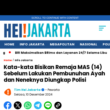
SCROLL TO CONTINUE WITH CONTENT
HOME
INFO JAKARTA
MEGAPOLITAN
NASIONAL
POL
BRI Maksimalkan BRImo dan Layanan 24/7 Selama Libur Nasi
/
Home
Info Jakarta
Kata-kata Bisikan Remaja MAS (14)
Sebelum Lakukan Pembunuhan Ayah
dan Neneknya Diungkap Polisi
Tim Hei Jakarta
- Pewarta
Selasa, 10 Desember 2024