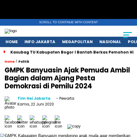
SCROLL TO CONTINUE WITH CONTENT
HOME
INFO JAKARTA
MEGAPOLITAN
NASIONAL
POL
Kasubag TU Kabupaten Bogor I Bantah Berkas Pemohon Hil
/
Home
Politik
GMPK Banyuasin Ajak Pemuda Ambil
Bagian dalam Ajang Pesta
Demokrasi di Pemilu 2024
Tim Hei Jakarta
- Pewarta
Kamis, 22 Juni 2023